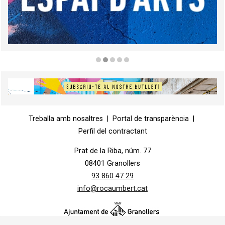
Diapositiva 2 de 5
Diapositiva 1 de 1
Treballa amb nosaltres
|
Portal de transparència
|
Perfil del contractant
Prat de la Riba, núm. 77
08401 Granollers
93 860 47 29
info@rocaumbert.cat