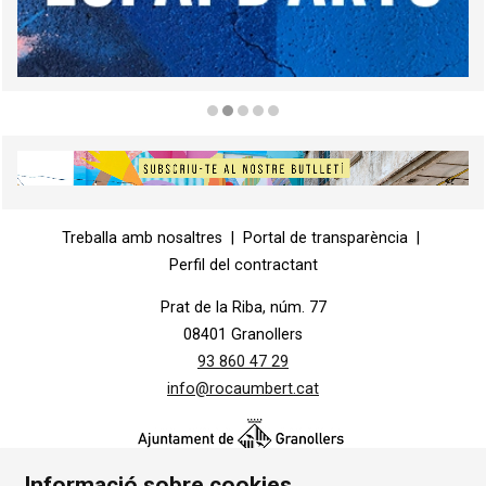
Diapositiva 3 de 5
Diapositiva 1 de 1
Treballa amb nosaltres
|
Portal de transparència
|
Perfil del contractant
Prat de la Riba, núm. 77
08401 Granollers
93 860 47 29
info@rocaumbert.cat
Informació sobre cookies