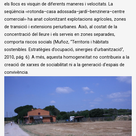
els llocs es visquin de diferents maneres i velocitats. La
seqüència ‹‹rotonda–casa adossada–jardí–benzinera–centre
comercial›› ha anat colonitzant explotacions agrícoles, zones
de transició i extensions periurbanes. Això, al costat de la
concentració del lleure i els serveis en zones separades,
comporta riscos socials (Muñoz, “Territoris i hàbitats
sostenibles. Estratègies d’ocupació, sinergies d’urbanització”,
2010, pág. 6). A més, aquesta homogeneïtat no contribueix a la
creació de xarxes de sociabilitat ni a la generació d'espais de
convivència.