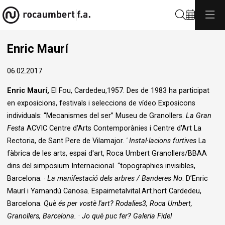
Cerca
Enric Maurí
06.02.2017
Enric Maurí,
El Fou, Cardedeu,1957. Des de 1983 ha participat
en exposicions, festivals i seleccions de vídeo Exposicons
individuals: “Mecanismes del ser” Museu de Granollers.
La Gran
Festa
ACVIC Centre d'Arts Contemporànies i Centre d'Art La
Rectoria, de Sant Pere de Vilamajor.
'
Instal·lacions furtives
La
fàbrica de les arts, espai d'art, Roca Umbert Granollers/BBAA
dins del simposium Internacional. “topographies invisibles,
Barcelona. ·
La manifestació dels arbres / Banderes No
. D’Enric
Maurí i Yamandú Canosa. Espaimetalvital.Art.hort Cardedeu,
Barcelona.
Què és per vostè l'art? Rodalies3, Roca Umbert,
Granollers, Barcelona.
·
Jo què puc fer? Galeria Fidel