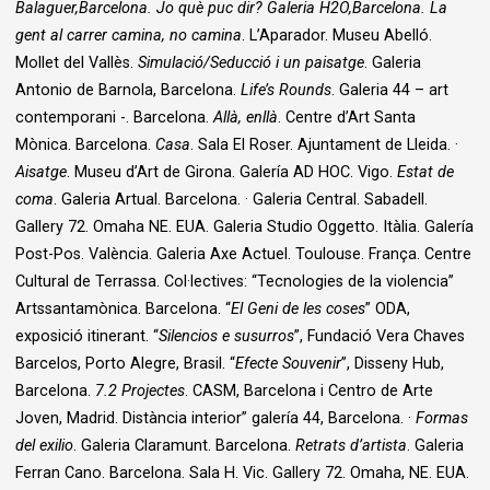
Balaguer,Barcelona.
Jo què puc dir? Galeria H2O,Barcelona.
La
gent al carrer camina, no camina
. L’Aparador. Museu Abelló.
Mollet del Vallès.
Simulació/Seducció i un paisatge
. Galeria
Antonio de Barnola, Barcelona.
Life’s Rounds
. Galeria 44 – art
contemporani -. Barcelona.
Allà, enllà
. Centre d’Art Santa
Mònica. Barcelona.
Casa
. Sala El Roser. Ajuntament de Lleida. ·
Aisatge
. Museu d’Art de Girona. Galería AD HOC. Vigo.
Estat de
coma
. Galeria Artual. Barcelona. · Galeria Central. Sabadell.
Gallery 72. Omaha NE. EUA. Galeria Studio Oggetto. Itàlia. Galería
Post-Pos. València. Galeria Axe Actuel. Toulouse. França. Centre
Cultural de Terrassa. Col·lectives: “Tecnologies de la violencia”
Artssantamònica. Barcelona. “
El Geni de les coses
” ODA,
exposició itinerant. “
Silencios e susurros
”, Fundació Vera Chaves
Barcelos, Porto Alegre, Brasil. “
Efecte Souvenir
”, Disseny Hub,
Barcelona.
7.2 Projectes
. CASM, Barcelona i Centro de Arte
Joven, Madrid. Distància interior” galería 44, Barcelona. ·
Formas
del exilio
. Galeria Claramunt. Barcelona.
Retrats d’artista
. Galeria
Ferran Cano. Barcelona. Sala H. Vic. Gallery 72. Omaha, NE. EUA.