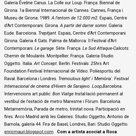
Galeria Éveline Canus. La Colle sur Loup. França. Biennal de
Girona. 1a Biennal Internacional de Cannes. Cannes, França i
Museu de Girona. 1989.
A l’entorn de 12.000 m2
. Espais, Centre
d’Art Contemporani. Girona.
A partir del darrer somni
. Galeria
Eude. Barcelona.
Trepitjant
. Espais, Centre d’Art Contemporani.
Girona. Galeria 4 Gats. Palma de Mallorca. II Festival d’Art
Contemporani.
Le garage
. Sète. França.
Le Sud Attaque-Calicots
.
Chemin de Moularès. Montpellier. França. Galeria Studio
Oggetto. Italia.
Art Concept
. Berlín. Festivals:
25hrs
Art
Foundation Festival Internacional de Vídeo. Poliesportiu del
Raval. Barcelona i Londres.
Tremoulous light' i 'Memòria'. Festival
Internacional de cinema d'Hivern de Sarajevo. Loop,Barcelona.
Intervencions art public:
Bon Viatge
Instal·lació permanent al
vestíbul de l’estació de metro Maresme i Fòrum. Barcelona.
Metamemòria, Parada de metro, trinitat nova. Participació en
fires: Arco Madrid amb les Galeries: Studio Oggetto, Antonio de
Barnola, galería 44. Fira de Basel, Londres, Bari. Studio Oggetto.
enricmauri.blogspot.com
Com a artista asociat a Roca