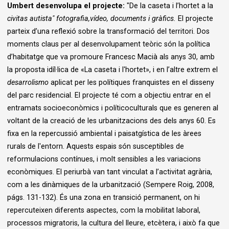
Umbert desenvolupa el projecte:
"De la caseta i l’hortet a la
civitas autista"
fotografia,vídeo, documents i gràfics.
El projecte
parteix d’una reflexió sobre la transformació del territori. Dos
moments claus per al desenvolupament teòric són la política
d’habitatge que va promoure Francesc Macià als anys 30, amb
la proposta idíl·lica de «La caseta i l'hortet», i en l’altre extrem el
desarrolismo
aplicat per les polítiques franquistes en el disseny
del parc residencial. El projecte té com a objectiu entrar en el
entramats socioeconòmics i políticoculturals que es generen al
voltant de la creació de les urbanitzacions des dels anys 60. Es
fixa en la repercussió ambiental i paisatgística de les àrees
rurals de l'entorn. Aquests espais són susceptibles de
reformulacions contínues, i molt sensibles a les variacions
econòmiques. El periurbà van tant vinculat a l’activitat agrària,
com a les dinàmiques de la urbanització (Sempere Roig, 2008,
págs. 131-132). És una zona en transició permanent, on hi
repercuteixen diferents aspectes, com la mobilitat laboral,
processos migratoris, la cultura del lleure, etcètera, i això fa que