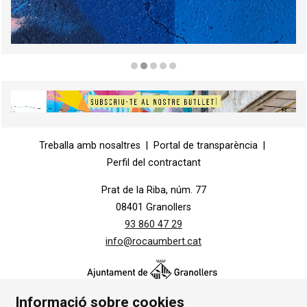
Diapositiva 2 de 5
Diapositiva 1 de 1
Treballa amb nosaltres
|
Portal de transparència
|
Perfil del contractant
Prat de la Riba, núm. 77
08401 Granollers
93 860 47 29
info@rocaumbert.cat
Informació sobre cookies