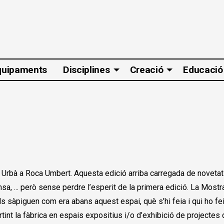
quipaments
Disciplines
Creació
Educació
t Urbà a Roca Umbert. Aquesta edició arriba carregada de noveta
nsa, ... però sense perdre l’esperit de la primera edició. La Mostr
als sàpiguen com era abans aquest espai, què s’hi feia i qui ho fe
rtint la fàbrica en espais expositius i/o d’exhibició de projectes