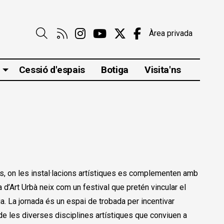
Link a rss
Link a instagram
Link a youtube
Link a twitter
Link a faceboo
Àrea privada
Cerca
Cessió d'espais
Botiga
Visita'ns
ts, on les instal·lacions artístiques es complementen amb
a d’Art Urbà neix com un festival que pretén vincular el
ia. La jornada és un espai de trobada per incentivar
 de les diverses disciplines artístiques que conviuen a