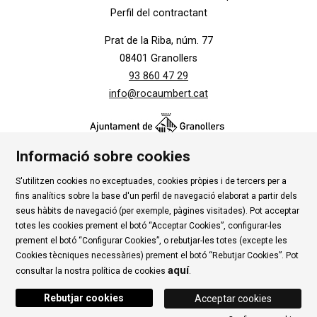
Perfil del contractant
Prat de la Riba, núm. 77
08401 Granollers
93 860 47 29
info@rocaumbert.cat
Informació sobre cookies
S'utilitzen cookies no exceptuades, cookies pròpies i de tercers per a
Contacte
|
Instància Genèrica
|
Alta Tercers
|
fins analítics sobre la base d'un perfil de navegació elaborat a partir dels
Ús de Cookies
|
Política de privadesa
|
Avís Legal
|
seus hàbits de navegació (per exemple, pàgines visitades). Pot acceptar
totes les cookies prement el botó “Acceptar Cookies”, configurar-les
Condicions d'ús Roca Umbert
prement el botó “Configurar Cookies”, o rebutjar-les totes (excepte les
Cookies tècniques necessàries) prement el botó “Rebutjar Cookies”. Pot
Link a rss
Link a instagram
Link a youtube
Link a twitter
Link 
aquí
consultar la nostra política de cookies
.
Rebutjar cookies
Acceptar cookies