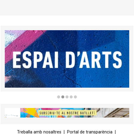
Diapositiva 2 de 5
Diapositiva 1 de 1
Treballa amb nosaltres
|
Portal de transparència
|