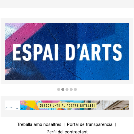
Diapositiva 2 de 5
Diapositiva 1 de 1
Treballa amb nosaltres
|
Portal de transparència
|
Perfil del contractant