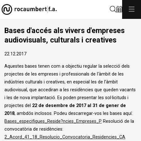
Cerca
Bases d'accés als vivers d'empreses
audiovisuals, culturals i creatives
22.12.2017
Aquestes bases tenen com a objectiu regular la selecció dels
projectes de les empreses i professionals de l'àmbit de les
indústries culturals i creatives, en especial les de l’àmbit
audiovisual, que accediran a les residències que queden vacants
i les de nova implantació. Es poden presentar les sol·licituds i
projectes del
22 de desembre de 2017 al
31 de gener de
2018
, ambdós inclosos. Podeu descarregar-vos les bases aquí:
Bases_especifiques_Reside?ncies_Empreses_P
Resolució de la
convocatòria de residències:
2_Acord_41_18_Resolucio_Convocatoria_Residencies_CA