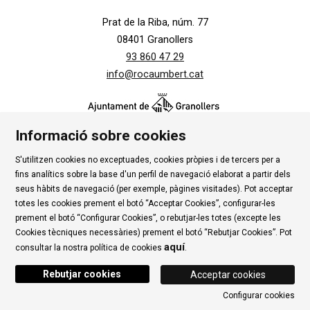
Prat de la Riba, núm. 77
08401 Granollers
93 860 47 29
info@rocaumbert.cat
Informació sobre cookies
S'utilitzen cookies no exceptuades, cookies pròpies i de tercers per a
Contacte
|
Instància Genèrica
|
Alta Tercers
|
fins analítics sobre la base d'un perfil de navegació elaborat a partir dels
Ús de Cookies
|
Política de privadesa
|
Avís Legal
|
seus hàbits de navegació (per exemple, pàgines visitades). Pot acceptar
totes les cookies prement el botó “Acceptar Cookies”, configurar-les
Condicions d'ús Roca Umbert
prement el botó “Configurar Cookies”, o rebutjar-les totes (excepte les
Cookies tècniques necessàries) prement el botó “Rebutjar Cookies”. Pot
Link a rss
Link a instagram
Link a youtube
Link a twitter
Link 
aquí
consultar la nostra política de cookies
.
Rebutjar cookies
Acceptar cookies
Configurar cookies