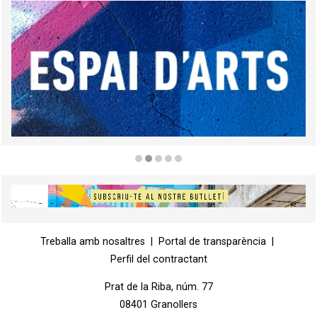
Diapositiva 2 de 5
Diapositiva 1 de 1
Treballa amb nosaltres
|
Portal de transparència
|
Perfil del contractant
Prat de la Riba, núm. 77
08401 Granollers