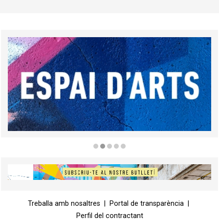
Diapositiva 2 de 5
Diapositiva 1 de 1
Treballa amb nosaltres
|
Portal de transparència
|
Perfil del contractant