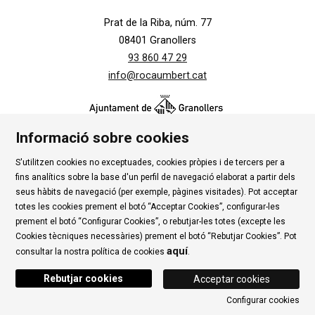
Prat de la Riba, núm. 77
08401 Granollers
93 860 47 29
info@rocaumbert.cat
Informació sobre cookies
S'utilitzen cookies no exceptuades, cookies pròpies i de tercers per a
Contacte
|
Instància Genèrica
|
Alta Tercers
|
fins analítics sobre la base d'un perfil de navegació elaborat a partir dels
Ús de Cookies
|
Política de privadesa
|
Avís Legal
|
seus hàbits de navegació (per exemple, pàgines visitades). Pot acceptar
totes les cookies prement el botó “Acceptar Cookies”, configurar-les
Condicions d'ús Roca Umbert
prement el botó “Configurar Cookies”, o rebutjar-les totes (excepte les
Cookies tècniques necessàries) prement el botó “Rebutjar Cookies”. Pot
Link a rss
Link a instagram
Link a youtube
Link a twitter
Link 
aquí
consultar la nostra política de cookies
.
Rebutjar cookies
Acceptar cookies
Configurar cookies