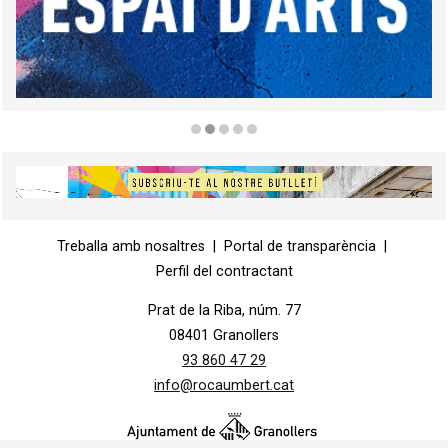
Diapositiva 2 de 5
Diapositiva 1 de 1
Treballa amb nosaltres
|
Portal de transparència
|
Perfil del contractant
Prat de la Riba, núm. 77
08401 Granollers
93 860 47 29
info@rocaumbert.cat