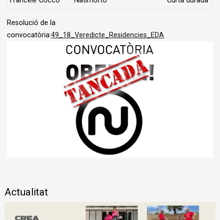
Francele Cocco
Natimorto
Curta durada
Resolució de la
convocatòria:
49_18_Veredicte_Residencies_EDA
Diapositiva 1 de 1
Actualitat