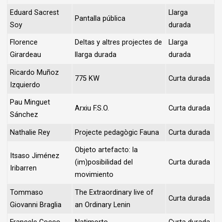
Eduard Sacrest
Llarga
Pantalla pública
Soy
durada
Florence
Deltas y altres projectes de
Llarga
Girardeau
llarga durada
durada
Ricardo Muñoz
775 KW
Curta durada
Izquierdo
Pau Minguet
Arxiu F.S.O.
Curta durada
Sánchez
Nathalie Rey
Projecte pedagògic Fauna
Curta durada
Objeto artefacto: la
Itsaso Jiménez
(im)posibilidad del
Curta durada
Iribarren
movimiento
Tommaso
The Extraordinary live of
Curta durada
Giovanni Braglia
an Ordinary Lenin