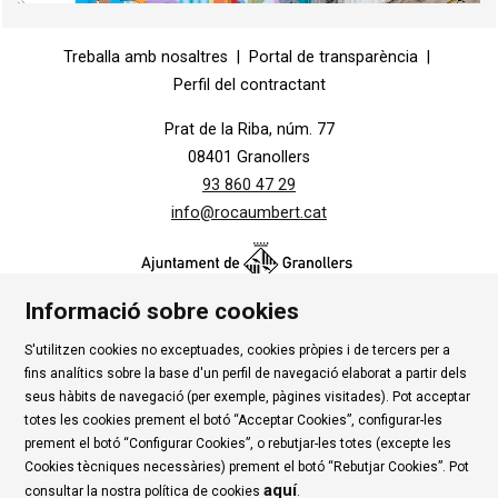
Diapositiva 1 de 1
Treballa amb nosaltres
|
Portal de transparència
|
Perfil del contractant
Prat de la Riba, núm. 77
08401 Granollers
93 860 47 29
info@rocaumbert.cat
Informació sobre cookies
S'utilitzen cookies no exceptuades, cookies pròpies i de tercers per a
Contacte
|
Instància Genèrica
|
Alta Tercers
|
fins analítics sobre la base d'un perfil de navegació elaborat a partir dels
Ús de Cookies
|
Política de privadesa
|
Avís Legal
|
seus hàbits de navegació (per exemple, pàgines visitades). Pot acceptar
totes les cookies prement el botó “Acceptar Cookies”, configurar-les
Condicions d'ús Roca Umbert
prement el botó “Configurar Cookies”, o rebutjar-les totes (excepte les
Cookies tècniques necessàries) prement el botó “Rebutjar Cookies”. Pot
Link a rss
Link a instagram
Link a youtube
Link a twitter
Link 
aquí
consultar la nostra política de cookies
.