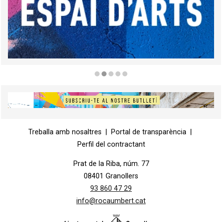
Diapositiva 2 de 5
Diapositiva 1 de 1
Treballa amb nosaltres
|
Portal de transparència
|
Perfil del contractant
Prat de la Riba, núm. 77
08401 Granollers
93 860 47 29
info@rocaumbert.cat