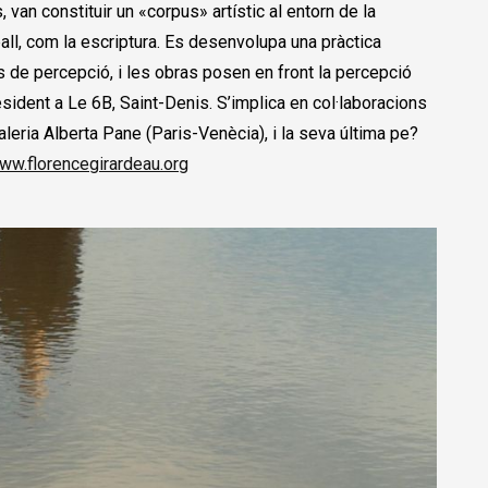
, van constituir un «corpus» artístic al entorn de la
all, com la escriptura. Es desenvolupa una pràctica
sos de percepció, i les obras posen en front la percepció
e resident a Le 6B, Saint-Denis. S’implica en col·laboracions
Galeria Alberta Pane (Paris-Venècia), i la seva última pe?
ww.florencegirardeau.org