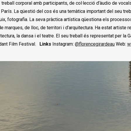
 treball corporal amb participants, de col·lecció d’àudio de vocals
París. La qüestió del cos és una temàtica important del seu treb
dibuix, fotografia. La seva pràctica artística qüestiona els proces
 de marques, de lloc, de territori i d’arquitectura. Ha estat artist
tectura, la dansa i el teatre. El seu treball és representat per la 
ndant Film Festival.
Links
Instagram:
@florencegirardeau
Web:
w