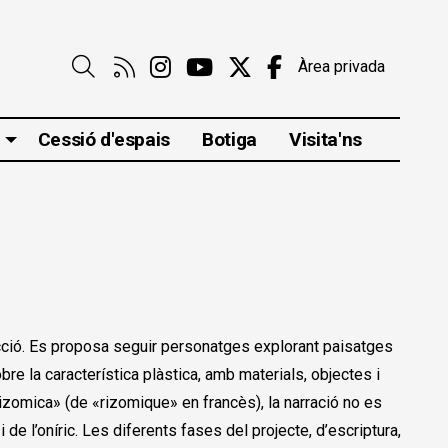
Link a rss
Link a instagram
Link a youtube
Link a twitter
Link a faceboo
Àrea privada
Cerca
Cessió d'espais
Botiga
Visita'ns
ficció. Es proposa seguir personatges explorant paisatges
re la característica plàstica, amb materials, objectes i
a «rizomica» (de «rizomique» en francès), la narració no es
de l’oníric. Les diferents fases del projecte, d’escriptura,