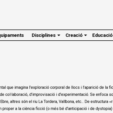
quipaments
Disciplines
Creació
Educació
al que imagina l’exploració corporal de llocs i l’aparició de la 
de col·laboració, d’improvisació i d’experimentació. Se enfoca sob
e l’Ebre, altres són el riu La Tordera, Vallbona, etc... De estructur
proper a la ciència ficció (o més bé d’anticipació i de dystopia) i 