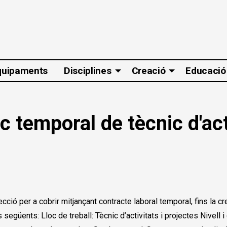
quipaments
Disciplines
Creació
Educació
oc temporal de tècnic d'act
ó per a cobrir mitjançant contracte laboral temporal, fins la creac
 següents: Lloc de treball: Tècnic d’activitats i projectes Nivell i