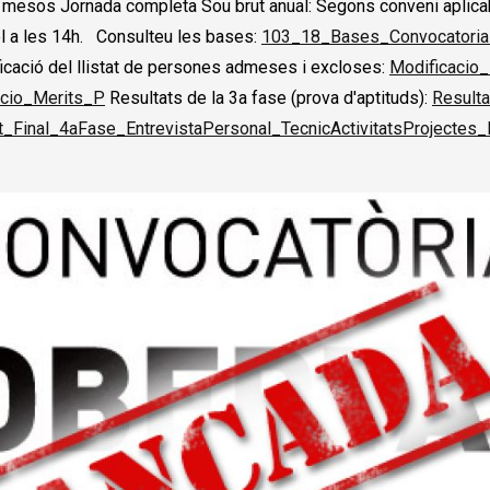
 mesos Jornada completa Sou brut anual: Segons conveni aplicable
liol a les 14h. Consulteu les bases:
103_18_Bases_Convocatoria_
cació del llistat de persones admeses i excloses:
Modificacio
acio_Merits_P
Resultats de la 3a fase (prova d'aptituds):
Result
t_Final_4aFase_EntrevistaPersonal_TecnicActivitatsProjectes