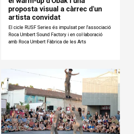
el warm-up d'Obak i una
proposta visual a càrrec d'un
artista convidat
El cicle RUSF Series és impulsat per l’associació
Roca Umbert Sound Factory i en col·laboració
amb Roca Umbert Fàbrica de les Arts