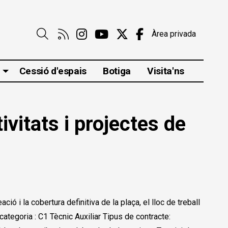
Link a rss
Link a instagram
Link a youtube
Link a twitter
Link a faceboo
Àrea privada
Cerca
Cessió d'espais
Botiga
Visita'ns
ivitats i projectes de
ió i la cobertura definitiva de la plaça, el lloc de treball
 categoria : C1 Tècnic Auxiliar Tipus de contracte: