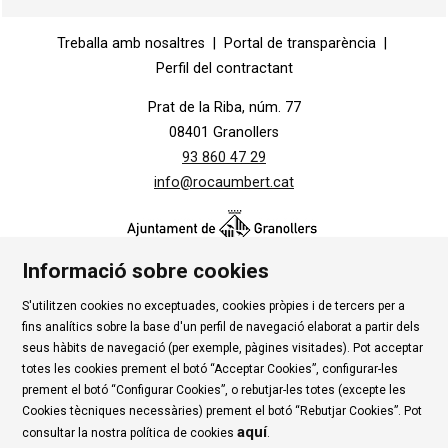
Diapositiva 1 de 1
Treballa amb nosaltres
|
Portal de transparència
|
Perfil del contractant
Prat de la Riba, núm. 77
08401 Granollers
93 860 47 29
info@rocaumbert.cat
Informació sobre cookies
S'utilitzen cookies no exceptuades, cookies pròpies i de tercers per a
Contacte
|
Instància Genèrica
|
Alta Tercers
|
fins analítics sobre la base d'un perfil de navegació elaborat a partir dels
Ús de Cookies
|
Política de privadesa
|
Avís Legal
|
seus hàbits de navegació (per exemple, pàgines visitades). Pot acceptar
totes les cookies prement el botó “Acceptar Cookies”, configurar-les
Condicions d'ús Roca Umbert
prement el botó “Configurar Cookies”, o rebutjar-les totes (excepte les
Cookies tècniques necessàries) prement el botó “Rebutjar Cookies”. Pot
Link a rss
Link a instagram
Link a youtube
Link a twitter
Link 
aquí
consultar la nostra política de cookies
.