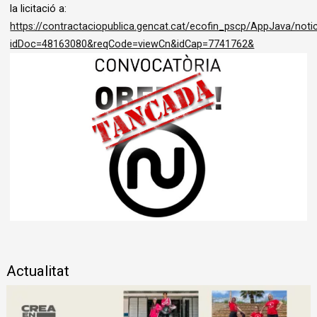
la licitació a:
https://contractaciopublica.gencat.cat/ecofin_pscp/AppJava/noti
idDoc=48163080&reqCode=viewCn&idCap=7741762&
Diapositiva 1 de 1
Actualitat