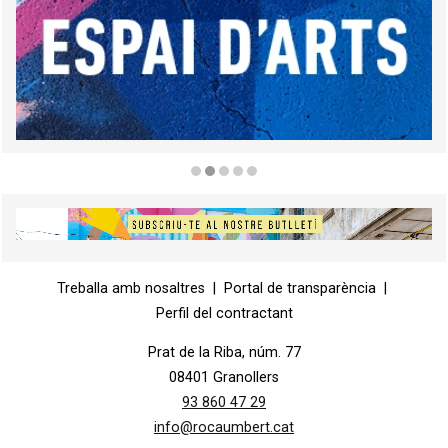
Diapositiva 2 de 5
Diapositiva 1 de 1
Treballa amb nosaltres
|
Portal de transparència
|
Perfil del contractant
Prat de la Riba, núm. 77
08401 Granollers
93 860 47 29
info@rocaumbert.cat