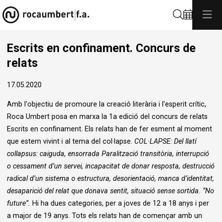
Cerca
Escrits en confinament. Concurs de
relats
17.05.2020
Amb l'objectiu de promoure la creació literària i l'esperit crític,
Roca Umbert posa en marxa la 1a edició del concurs de relats
Escrits en confinament. Els relats han de fer esment al moment
que estem vivint i al tema del col·lapse.
COL·LAPSE: Del llatí
collapsus: caiguda, ensorrada
Paralització transitòria, interrupció
o cessament d’un servei, incapacitat de donar resposta,
destrucció
radical d’un sistema o estructura, desorientació, manca d’identitat,
desaparició
del relat que donava sentit, situació sense sortida. “No
future”.
Hi ha dues categories, per a joves de 12 a 18 anys i per
a major de 19 anys. Tots els relats han de començar amb un