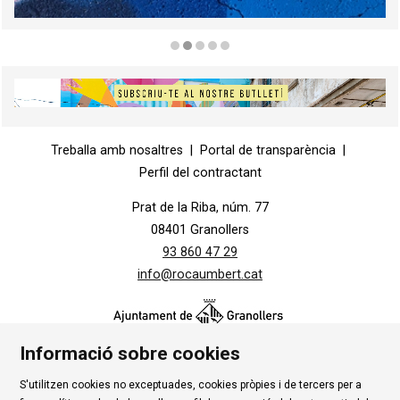
Diapositiva 2 de 5
Diapositiva 1 de 1
Treballa amb nosaltres
|
Portal de transparència
|
Perfil del contractant
Prat de la Riba, núm. 77
08401 Granollers
93 860 47 29
info@rocaumbert.cat
Informació sobre cookies
S'utilitzen cookies no exceptuades, cookies pròpies i de tercers per a
Contacte
|
Instància Genèrica
|
Alta Tercers
|