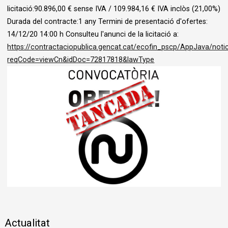
licitació:
90.896,00 € sense IVA /
109.984,16 € IVA inclòs (21,00%)
Durada del contracte:1 any Termini de presentació d'ofertes:
14/12/20 14:00 h Consulteu l'anunci de la licitació a:
https://contractaciopublica.gencat.cat/ecofin_pscp/AppJava/noti
reqCode=viewCn&idDoc=72817818&lawType
Diapositiva 1 de 1
Actualitat