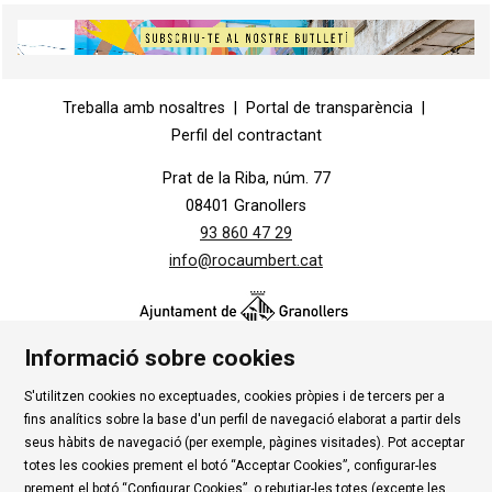
Diapositiva 2 de 5
Diapositiva 1 de 1
Treballa amb nosaltres
|
Portal de transparència
|
Perfil del contractant
Prat de la Riba, núm. 77
08401 Granollers
93 860 47 29
info@rocaumbert.cat
Informació sobre cookies
S'utilitzen cookies no exceptuades, cookies pròpies i de tercers per a
Contacte
|
Instància Genèrica
|
Alta Tercers
|
fins analítics sobre la base d'un perfil de navegació elaborat a partir dels
Ús de Cookies
|
Política de privadesa
|
Avís Legal
|
seus hàbits de navegació (per exemple, pàgines visitades). Pot acceptar
totes les cookies prement el botó “Acceptar Cookies”, configurar-les
Condicions d'ús Roca Umbert
prement el botó “Configurar Cookies”, o rebutjar-les totes (excepte les