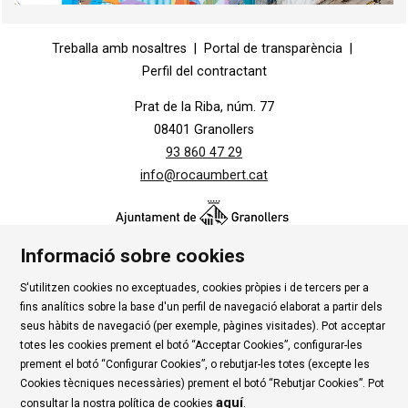
Diapositiva 1 de 1
Treballa amb nosaltres
|
Portal de transparència
|
Perfil del contractant
Prat de la Riba, núm. 77
08401 Granollers
93 860 47 29
info@rocaumbert.cat
Informació sobre cookies
S'utilitzen cookies no exceptuades, cookies pròpies i de tercers per a
Contacte
|
Instància Genèrica
|
Alta Tercers
|
fins analítics sobre la base d'un perfil de navegació elaborat a partir dels
Ús de Cookies
|
Política de privadesa
|
Avís Legal
|
seus hàbits de navegació (per exemple, pàgines visitades). Pot acceptar
totes les cookies prement el botó “Acceptar Cookies”, configurar-les
Condicions d'ús Roca Umbert
prement el botó “Configurar Cookies”, o rebutjar-les totes (excepte les
Cookies tècniques necessàries) prement el botó “Rebutjar Cookies”. Pot
Link a rss
Link a instagram
Link a youtube
Link a twitter
Link 
aquí
consultar la nostra política de cookies
.