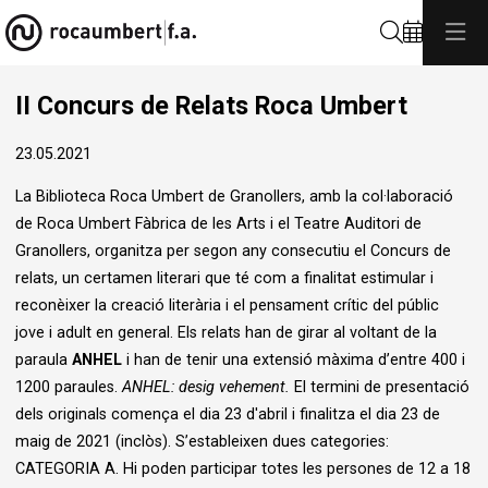
Cerca
II Concurs de Relats Roca Umbert
23.05.2021
La Biblioteca Roca Umbert de Granollers, amb la col·laboració
de Roca Umbert Fàbrica de les Arts i el Teatre Auditori de
Granollers, organitza per segon any consecutiu el Concurs de
relats, un certamen literari que té com a finalitat estimular i
reconèixer la creació literària i el pensament crític del públic
jove i adult en general. Els relats han de girar al voltant de la
paraula
ANHEL
i han de tenir una extensió màxima d’entre 400 i
1200 paraules.
ANHEL: desig vehement.
El termini de presentació
dels originals comença el dia 23 d'abril i finalitza el dia 23 de
maig de 2021 (inclòs). S’estableixen dues categories:
CATEGORIA A. Hi poden participar totes les persones de 12 a 18