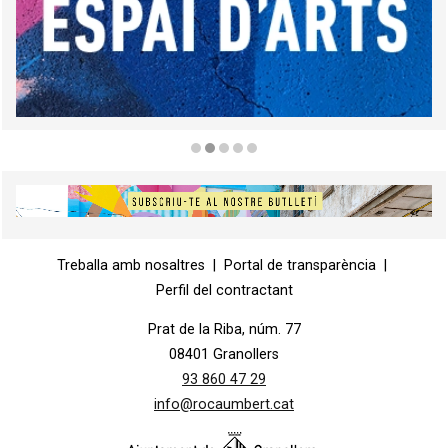
Diapositiva 2 de 5
Diapositiva 1 de 1
Treballa amb nosaltres
|
Portal de transparència
|
Perfil del contractant
Prat de la Riba, núm. 77
08401 Granollers
93 860 47 29
info@rocaumbert.cat