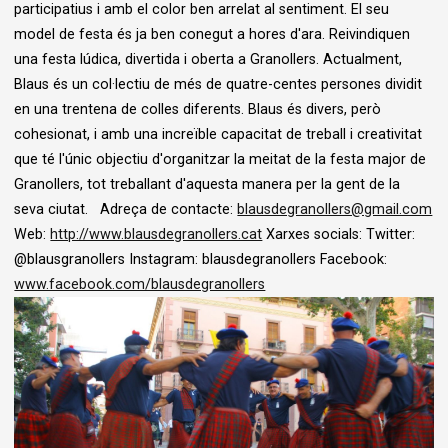
participatius i amb el color ben arrelat al sentiment. El seu
model de festa és ja ben conegut a hores d'ara. Reivindiquen
una festa lúdica, divertida i oberta a Granollers. Actualment,
Blaus és un col·lectiu de més de quatre-centes persones dividit
en una trentena de colles diferents. Blaus és divers, però
cohesionat, i amb una increïble capacitat de treball i creativitat
que té l'únic objectiu d'organitzar la meitat de la festa major de
Granollers, tot treballant d'aquesta manera per la gent de la
seva ciutat. Adreça de contacte:
blausdegranollers@gmail.com
Web:
http://www.blausdegranollers.cat
Xarxes socials: Twitter:
@blausgranollers Instagram: blausdegranollers Facebook:
www.facebook.com/blausdegranollers