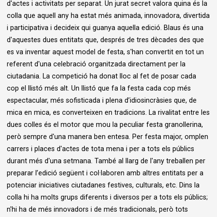
d'actes i activitats per separat. Un jurat secret valora quina és la
colla que aquell any ha estat més animada, innovadora, divertida
i participativa i decideix qui guanya aquella edició. Blaus és una
d'aquestes dues entitats que, després de tres dècades des que
es va inventar aquest model de festa, s'han convertit en tot un
referent d'una celebració organitzada directament per la
ciutadania. La competició ha donat lloc al fet de posar cada
cop el llistó més alt. Un llistó que fa la festa cada cop més
espectacular, més sofisticada i plena d’idiosincràsies que, de
mica en mica, es converteixen en tradicions. La rivalitat entre les
dues colles és el motor que mou la peculiar festa granollerina,
però sempre d'una manera ben entesa. Per festa major, omplen
carrers i places d'actes de tota mena i per a tots els públics
durant més d'una setmana. També al llarg de l'any treballen per
preparar l’edició següent i col·laboren amb altres entitats per a
potenciar iniciatives ciutadanes festives, culturals, etc. Dins la
colla hi ha molts grups diferents i diversos per a tots els públics;
n'hi ha de més innovadors i de més tradicionals, però tots