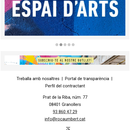
Diapositiva 2 de 5
Diapositiva 1 de 1
Treballa amb nosaltres
|
Portal de transparència
|
Perfil del contractant
Prat de la Riba, núm. 77
08401 Granollers
93 860 47 29
info@rocaumbert.cat