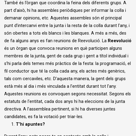
També és l’òrgan que coordina la feina dels diferents grups. A
part d’això, hi ha assembles periòdiques per informar la colla i
demanar opinions, etc. Aquestes assembles són el principal
punt d’intercanvi entre la junta i la resta de la colla durant l’any, i
són obertes a tots els blancs i les blanques. A més a més, des
de fa alguns anys es fan reunions de Reevolució. La
Reevolució
és un òrgan que convoca reunions en què participen alguns
membres de la junta, gent de cada grup i gent a títol individual i
s’hi parla dels temes més pràctics de la festa: la programació, el
fil conductor que té la colla cada any, els actes més genèrics,
tals com cercaviles, etc. D’aquesta manera, la gent dels grups
està més al dia i més vinculada a l’entitat durant tot l’any.
Aquestes reunions es convoquen segons necessitat. Segons els
estatuts de l’entitat, cada dos anys hi ha eleccions de la junta
directiva. A l’assemblea pertinent, si hi ha diverses juntes
candidates, es fa la votació per triar-les.
T’hi apuntes?