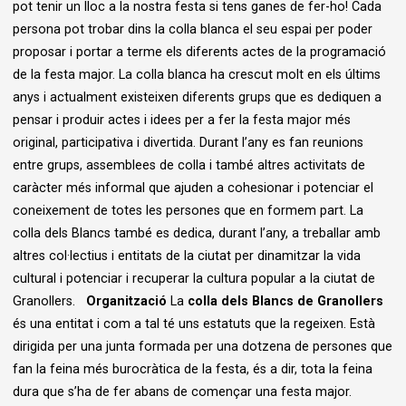
pot tenir un lloc a la nostra festa si tens ganes de fer-ho! Cada
persona pot trobar dins la colla blanca el seu espai per poder
proposar i portar a terme els diferents actes de la programació
de la festa major. La colla blanca ha crescut molt en els últims
anys i actualment existeixen diferents grups que es dediquen a
pensar i produir actes i idees per a fer la festa major més
original, participativa i divertida. Durant l’any es fan reunions
entre grups, assemblees de colla i també altres activitats de
caràcter més informal que ajuden a cohesionar i potenciar el
coneixement de totes les persones que en formem part. La
colla dels Blancs també es dedica, durant l’any, a treballar amb
altres col·lectius i entitats de la ciutat per dinamitzar la vida
cultural i potenciar i recuperar la cultura popular a la ciutat de
Granollers.
Organització
La
colla dels Blancs de Granollers
és una entitat i com a tal té uns estatuts que la regeixen. Està
dirigida per una junta formada per una dotzena de persones que
fan la feina més burocràtica de la festa, és a dir, tota la feina
dura que s’ha de fer abans de començar una festa major.