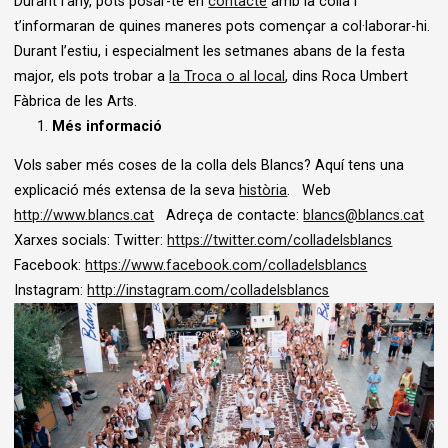
Durant l’any, pots posar-te en
contacte
amb la colla i
t’informaran de quines maneres pots començar a col·laborar-hi.
Durant l’estiu, i especialment les setmanes abans de la festa
major, els pots trobar a
la Troca o al local
, dins Roca Umbert
Fàbrica de les Arts.
Més informació
Vols saber més coses de la colla dels Blancs? Aquí tens una
explicació més extensa de la seva
història
. Web
http://www.blancs.cat
Adreça de contacte:
blancs@blancs.cat
Xarxes socials: Twitter:
https://twitter.com/colladelsblancs
Facebook:
https://www.facebook.com/colladelsblancs
Instagram:
http://instagram.com/colladelsblancs