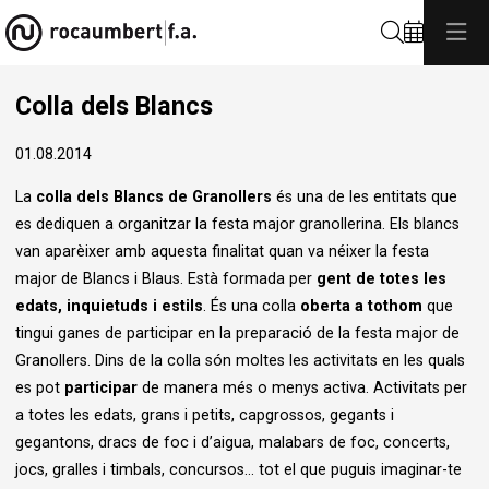
Cerca
Colla dels Blancs
01.08.2014
La
colla dels Blancs de Granollers
és una de les entitats que
es dediquen a organitzar la festa major granollerina. Els blancs
van aparèixer amb aquesta finalitat quan va néixer la festa
major de Blancs i Blaus. Està formada per
gent de totes les
edats, inquietuds i estils
. És una colla
oberta a tothom
que
tingui ganes de participar en la preparació de la festa major de
Granollers. Dins de la colla són moltes les activitats en les quals
es pot
participar
de manera més o menys activa. Activitats per
a totes les edats, grans i petits, capgrossos, gegants i
gegantons, dracs de foc i d’aigua, malabars de foc, concerts,
jocs, gralles i timbals, concursos… tot el que puguis imaginar-te