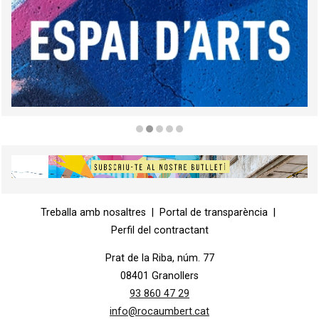
Diapositiva 2 de 5
Diapositiva 1 de 1
Treballa amb nosaltres
|
Portal de transparència
|
Perfil del contractant
Prat de la Riba, núm. 77
08401 Granollers
93 860 47 29
info@rocaumbert.cat