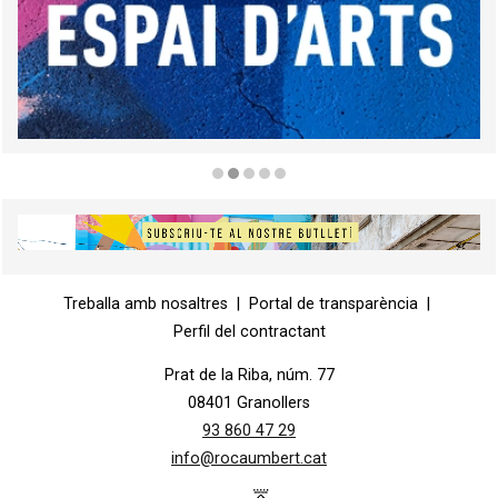
Diapositiva 2 de 5
Diapositiva 1 de 1
Treballa amb nosaltres
|
Portal de transparència
|
Perfil del contractant
Prat de la Riba, núm. 77
08401 Granollers
93 860 47 29
info@rocaumbert.cat