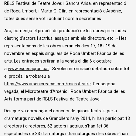
RBLS Festival de Teatre Jove; i Sandra Arisa, en representació
de Roca Umbert, i Marta G. Otín, en representació d’Arsènic,
totes dues sense vot i actuant com a secretàries.
Ara, comença el procés de producció de les obres premiades -
càsting d’actors i actrius, assajos amb els directors, etc...- i les
representacions de les obres seran els dies 17, 18 i 19 de
novembre en espais singulars de Roca Umbert Fàbrica de les
arts. Les entrades sortiran a la venda el dia 6 d’octubre
a
www.escenagran.cat
. Si voleu informació detallada sobre tot
el procés, la trobareu a
https://www.arsenicreacio.com/microteatre
. Per segona
vegada, el Microteatre d’Arsènic i Roca Umbert Fàbrica de les
Arts forma part de RBLS Festival de Teatre Jove.
Des que va començar el concurs de guions teatrals per a
dramaturgs novells de Granollers l’any 2014, hi han participat 13
directors i directores, 62 actors i actrius, s’han fet 36
espectacles de 33 dramaturgs i dramaturgues i les obres s’han