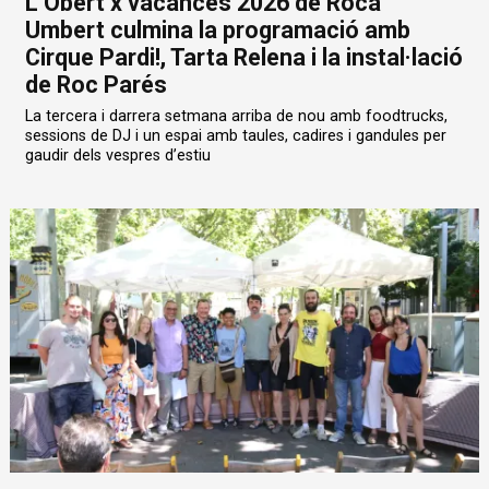
L’Obert x vacances 2026 de Roca
Umbert culmina la programació amb
Cirque Pardi!, Tarta Relena i la instal·lació
de Roc Parés
La tercera i darrera setmana arriba de nou amb foodtrucks,
sessions de DJ i un espai amb taules, cadires i gandules per
gaudir dels vespres d’estiu