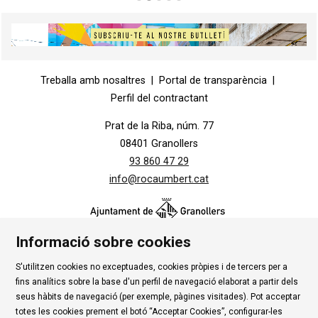
Diapositiva 2 de 5
Diapositiva 1 de 1
Treballa amb nosaltres
|
Portal de transparència
|
Perfil del contractant
Prat de la Riba, núm. 77
08401 Granollers
93 860 47 29
info@rocaumbert.cat
Informació sobre cookies
S'utilitzen cookies no exceptuades, cookies pròpies i de tercers per a
Contacte
|
Instància Genèrica
|
Alta Tercers
|
fins analítics sobre la base d'un perfil de navegació elaborat a partir dels
Ús de Cookies
|
Política de privadesa
|
Avís Legal
|
seus hàbits de navegació (per exemple, pàgines visitades). Pot acceptar
totes les cookies prement el botó “Acceptar Cookies”, configurar-les
Condicions d'ús Roca Umbert