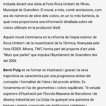
trobada durant una visita al Fons Roca Umbert de l'Arxiu
Municipal de Granollers. El mural, a més, conté anotacions, com
ara els números de sèrie dels colors, en un to més lluminós, la
qual cosa proporciona una informació detallada sobre els
colors utilitzats en la producció tèxtil.
Aquest mural s'emmarca en la reforma de l'espai exterior de
Roca Umbert i de la museïtzació de la Tèrmica, finançada pels
fons FEDER. Alhora, TINT, forma part del projecte d'art urbà
"Murs que parlen" que impulsa l'Ajuntament de Granollers des
del 2006.
Berni Puig
es va formar en il·lustració i gravat i la seva
trajectòria es caracteritza per una progressiva síntesi del
concepte i formalitat de l'obra i del procés artístic. Es
fonamenta en l'ús de geometries i colors equilibrats. Té estudis
superiors d'il·lustració per l'Escola Massana de Barcelona i de
disseny industrial per La Llotja, ha guanyat una quinzena de
beques i premis convocats per institucions catalanes i