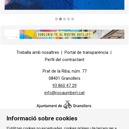
Diapositiva 2 de 5
Diapositiva 1 de 1
Treballa amb nosaltres
|
Portal de transparència
|
Perfil del contractant
Prat de la Riba, núm. 77
08401 Granollers
93 860 47 29
info@rocaumbert.cat
Informació sobre cookies
S'utilitzen cookies no exceptuades, cookies pròpies i de tercers per a