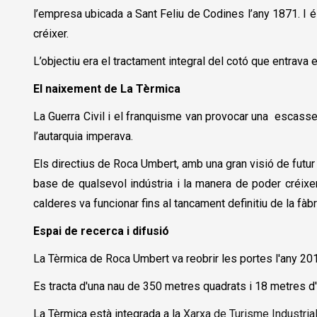
l’empresa ubicada a Sant Feliu de Codines l’any 1871. I és 
créixer.
L’objectiu era el tractament integral del cotó que entrava en
El naixement de La Tèrmica
La Guerra Civil i el franquisme van provocar una escasseta
l’autarquia imperava.
Els directius de Roca Umbert, amb una gran visió de futur
base de qualsevol indústria i la manera de poder créixer.
calderes va funcionar fins al tancament definitiu de la fàbr
Espai de recerca i difusió
La Tèrmica de Roca Umbert va reobrir les portes l'any 201
Es tracta d'una nau de 350 metres quadrats i 18 metres d'al
La Tèrmica està integrada a la
Xarxa de Turisme Industria