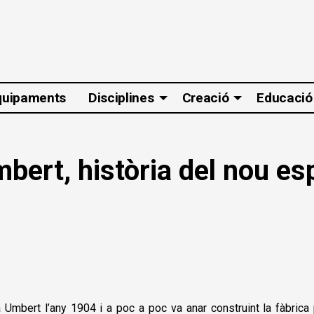
quipaments
Disciplines
Creació
Educació
ert, història del nou esp
bert l’any 1904 i a poc a poc va anar construint la fàbrica p