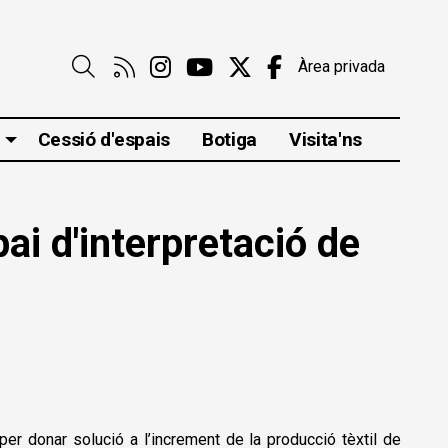
Link a rss
Link a instagram
Link a youtube
Link a twitter
Link a faceboo
Àrea privada
Cerca
Cessió d'espais
Botiga
Visita'ns
ai d'interpretació de
er donar solució a l’increment de la producció tèxtil de