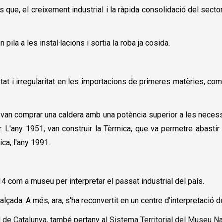
que, el creixement industrial i la ràpida consolidació del sector
 pila a les instal·lacions i sortia la roba ja cosida.
t i irregularitat en les importacions de primeres matèries, com 
 van comprar una caldera amb una potència superior a les necessi
 L'any 1951, van construir la Tèrmica, que va permetre abastir d
ica, l'any 1991.
4 com a museu per interpretar el passat industrial del país.
çada. A més, ara, s'ha reconvertit en un centre d'interpretació de
l de Catalunya
, també pertany al
Sistema Territorial del Museu Na