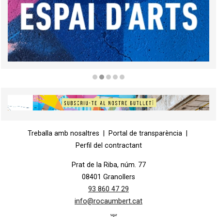
Diapositiva 2 de 5
Diapositiva 1 de 1
Treballa amb nosaltres
|
Portal de transparència
|
Perfil del contractant
Prat de la Riba, núm. 77
08401 Granollers
93 860 47 29
info@rocaumbert.cat