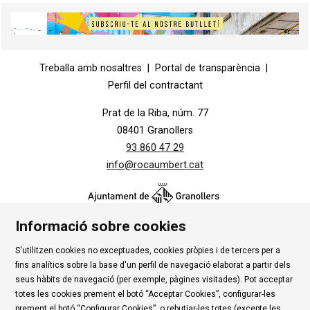
Diapositiva 2 de 5
Diapositiva 1 de 1
Treballa amb nosaltres
|
Portal de transparència
|
Perfil del contractant
Prat de la Riba, núm. 77
08401 Granollers
93 860 47 29
info@rocaumbert.cat
Informació sobre cookies
S'utilitzen cookies no exceptuades, cookies pròpies i de tercers per a
Contacte
|
Instància Genèrica
|
Alta Tercers
|
fins analítics sobre la base d'un perfil de navegació elaborat a partir dels
Ús de Cookies
|
Política de privadesa
|
Avís Legal
|
seus hàbits de navegació (per exemple, pàgines visitades). Pot acceptar
totes les cookies prement el botó “Acceptar Cookies”, configurar-les
Condicions d'ús Roca Umbert
prement el botó “Configurar Cookies”, o rebutjar-les totes (excepte les