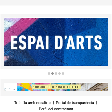
Diapositiva 2 de 5
Diapositiva 1 de 1
Treballa amb nosaltres
|
Portal de transparència
|
Perfil del contractant