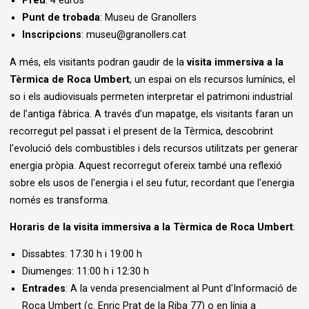
Preu
: 4 euros
Punt de trobada
: Museu de Granollers
Inscripcions
: museu@granollers.cat
A més, els visitants podran gaudir de la
visita immersiva a la
Tèrmica de Roca Umbert
, un espai on els recursos lumínics, el
so i els audiovisuals permeten interpretar el patrimoni industrial
de l’antiga fàbrica. A través d’un mapatge, els visitants faran un
recorregut pel passat i el present de la Tèrmica, descobrint
l'evolució dels combustibles i dels recursos utilitzats per generar
energia pròpia. Aquest recorregut ofereix també una reflexió
sobre els usos de l'energia i el seu futur, recordant que l'energia
només es transforma.
Horaris de la visita immersiva a la Tèrmica de Roca Umbert
:
Dissabtes: 17:30 h i 19:00 h
Diumenges: 11:00 h i 12:30 h
Entrades
: A la venda presencialment al Punt d'Informació de
Roca Umbert (c. Enric Prat de la Riba 77) o en línia a