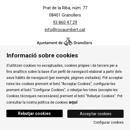
Prat de la Riba, núm. 77
08401 Granollers
93 860 47 29
info@rocaumbert.cat
Informació sobre cookies
S'utilitzen cookies no exceptuades, cookies pròpies i de tercers per a
Contacte
|
Instància Genèrica
|
Alta Tercers
|
fins analítics sobre la base d'un perfil de navegació elaborat a partir dels
Ús de Cookies
|
Política de privadesa
|
Avís Legal
|
seus hàbits de navegació (per exemple, pàgines visitades). Pot acceptar
totes les cookies prement el botó “Acceptar Cookies”, configurar-les
Condicions d'ús Roca Umbert
prement el botó “Configurar Cookies”, o rebutjar-les totes (excepte les
Cookies tècniques necessàries) prement el botó “Rebutjar Cookies”. Pot
Link a rss
Link a instagram
Link a youtube
Link a twitter
Link 
aquí
consultar la nostra política de cookies
.
Rebutjar cookies
Acceptar cookies
Configurar cookies