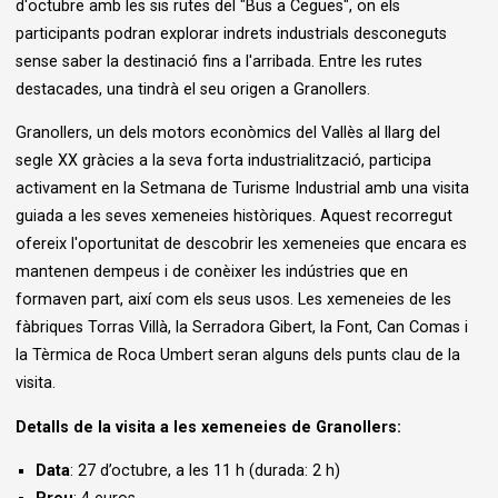
d'octubre amb les sis rutes del "Bus a Cegues", on els
participants podran explorar indrets industrials desconeguts
sense saber la destinació fins a l'arribada. Entre les rutes
destacades, una tindrà el seu origen a Granollers.
Granollers, un dels motors econòmics del Vallès al llarg del
segle XX gràcies a la seva forta industrialització, participa
activament en la Setmana de Turisme Industrial amb una visita
guiada a les seves xemeneies històriques. Aquest recorregut
ofereix l'oportunitat de descobrir les xemeneies que encara es
mantenen dempeus i de conèixer les indústries que en
formaven part, així com els seus usos. Les xemeneies de les
fàbriques Torras Villà, la Serradora Gibert, la Font, Can Comas i
la Tèrmica de Roca Umbert seran alguns dels punts clau de la
visita.
Detalls de la visita a les xemeneies de Granollers:
Data
: 27 d’octubre, a les 11 h (durada: 2 h)