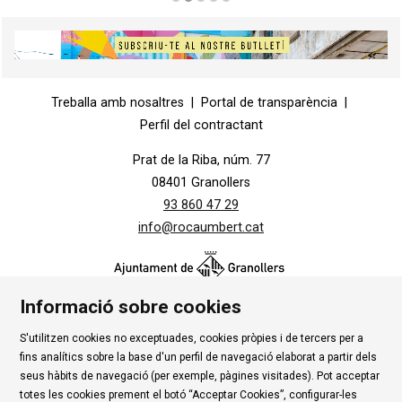
Diapositiva 3 de 5
Diapositiva 1 de 1
Treballa amb nosaltres
|
Portal de transparència
|
Perfil del contractant
Prat de la Riba, núm. 77
08401 Granollers
93 860 47 29
info@rocaumbert.cat
Informació sobre cookies
S'utilitzen cookies no exceptuades, cookies pròpies i de tercers per a
Contacte
|
Instància Genèrica
|
Alta Tercers
|
fins analítics sobre la base d'un perfil de navegació elaborat a partir dels
Ús de Cookies
|
Política de privadesa
|
Avís Legal
|
seus hàbits de navegació (per exemple, pàgines visitades). Pot acceptar
totes les cookies prement el botó “Acceptar Cookies”, configurar-les
Condicions d'ús Roca Umbert