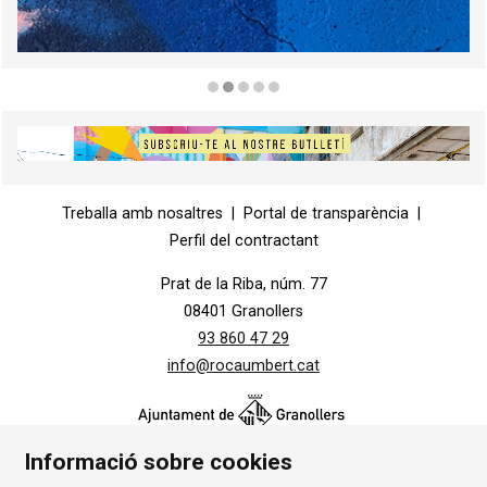
Diapositiva 2 de 5
Diapositiva 1 de 1
Treballa amb nosaltres
|
Portal de transparència
|
Perfil del contractant
Prat de la Riba, núm. 77
08401 Granollers
93 860 47 29
info@rocaumbert.cat
Informació sobre cookies