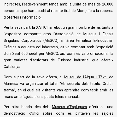
indirectes, l'esdeveniment tanca amb la visita de més de 26.000
persones que han acudit al recinte firal de Montjuïc a la recerca
d'ofertes i informació.
Per la seva part, la XATIC ha rebut un gran nombre de visitants a
l'expositor compartit amb l'Associació de Museus i Espais
Singulars Corporatius (MESCO) a l'àrea temàtica B-Industrial.
Gràcies a aquesta col·laboració, es va comptar amb l’exposició
d’un Seat 600 cedit per MESCO, així com es va promocionar la
gran varietat d'activitats de Turisme Industrial que ofereix
Catalunya.
Com a part de la seva oferta, el
Museu de l’Aigua i Tèxtil
de
Manresa va organitzar el taller “Els secrets dels teixits: Ordit i
trama”, en el qual els visitants van aprendre com teixir amb les
mans amb l’ajuda d’uns petits telers manuals.
Per altra banda, des dels
Museus d’Esplugues
oferiren una
demostració d’ofici sobre com es pintaven les rajoles