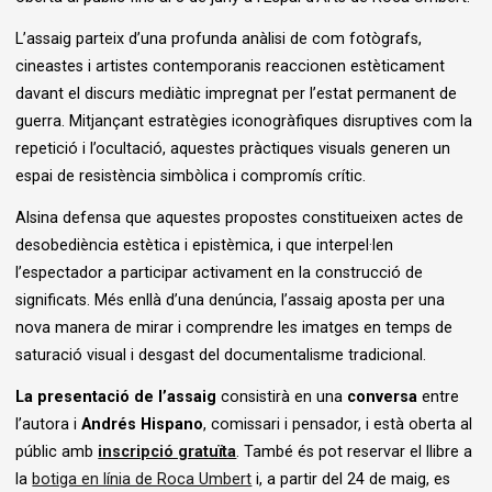
L’assaig parteix d’una profunda anàlisi de com fotògrafs,
cineastes i artistes contemporanis reaccionen estèticament
davant el discurs mediàtic impregnat per l’estat permanent de
guerra. Mitjançant estratègies iconogràfiques disruptives com la
repetició i l’ocultació, aquestes pràctiques visuals generen un
espai de resistència simbòlica i compromís crític.
Alsina defensa que aquestes propostes constitueixen actes de
desobediència estètica i epistèmica, i que interpel·len
l’espectador a participar activament en la construcció de
significats. Més enllà d’una denúncia, l’assaig aposta per una
nova manera de mirar i comprendre les imatges en temps de
saturació visual i desgast del documentalisme tradicional.
La presentació de l’assaig
consistirà en una
conversa
entre
l’autora i
Andrés Hispano
, comissari i pensador, i està oberta al
públic amb
inscripció gratuïta
. També és pot reservar el llibre a
la
botiga en línia de Roca Umbert
i, a partir del 24 de maig, es