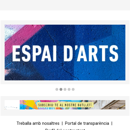
Diapositiva 2 de 5
Diapositiva 1 de 1
Treballa amb nosaltres
|
Portal de transparència
|