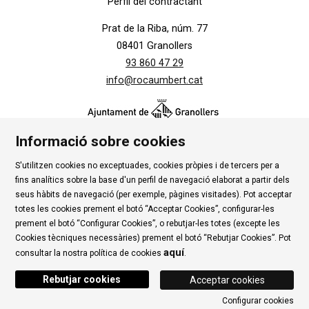
Perfil del contractant
Prat de la Riba, núm. 77
08401 Granollers
93 860 47 29
info@rocaumbert.cat
Informació sobre cookies
S'utilitzen cookies no exceptuades, cookies pròpies i de tercers per a
Contacte
|
Instància Genèrica
|
Alta Tercers
|
fins analítics sobre la base d'un perfil de navegació elaborat a partir dels
Ús de Cookies
|
Política de privadesa
|
Avís Legal
|
seus hàbits de navegació (per exemple, pàgines visitades). Pot acceptar
totes les cookies prement el botó “Acceptar Cookies”, configurar-les
Condicions d'ús Roca Umbert
prement el botó “Configurar Cookies”, o rebutjar-les totes (excepte les
Cookies tècniques necessàries) prement el botó “Rebutjar Cookies”. Pot
Link a rss
Link a instagram
Link a youtube
Link a twitter
Link 
aquí
consultar la nostra política de cookies
.
Rebutjar cookies
Acceptar cookies
Configurar cookies