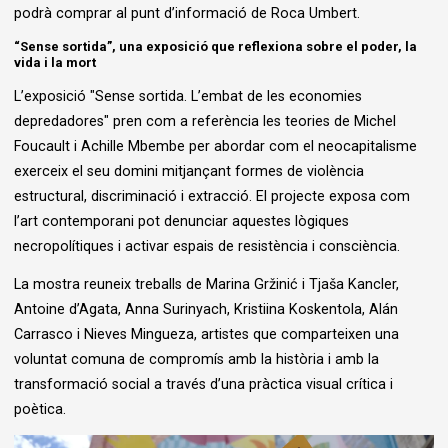
podrà comprar al punt d’informació de Roca Umbert.
“Sense sortida”, una exposició que reflexiona sobre el poder, la
vida i la mort
L’exposició "Sense sortida. L’embat de les economies
depredadores" pren com a referència les teories de Michel
Foucault i Achille Mbembe per abordar com el neocapitalisme
exerceix el seu domini mitjançant formes de violència
estructural, discriminació i extracció. El projecte exposa com
l’art contemporani pot denunciar aquestes lògiques
necropolítiques i activar espais de resistència i consciència.
La mostra reuneix treballs de Marina Gržinić i Tjaša Kancler,
Antoine d’Agata, Anna Surinyach, Kristiina Koskentola, Alán
Carrasco i Nieves Mingueza, artistes que comparteixen una
voluntat comuna de compromís amb la història i amb la
transformació social a través d’una pràctica visual crítica i
poètica.