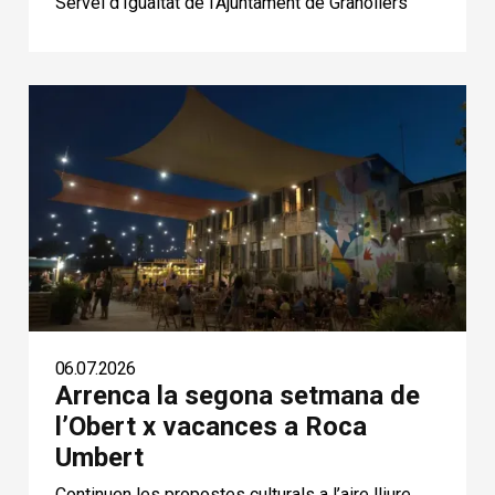
Servei d’Igualtat de l’Ajuntament de Granollers
06.07.2026
Arrenca la segona setmana de
l’Obert x vacances a Roca
Umbert
Continuen les propostes culturals a l’aire lliure