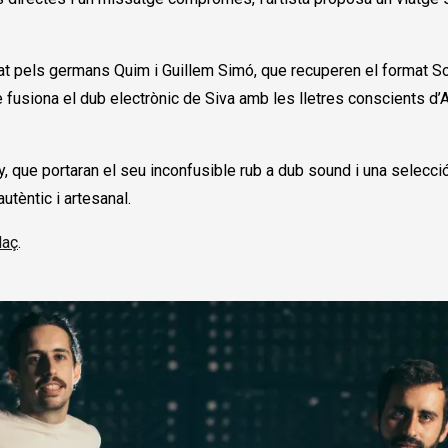
.
t pels germans Quim i Guillem Simó, que recuperen el format So
fusiona el dub electrònic de Siva amb les lletres conscients d’A
lly, que portaran el seu inconfusible rub a dub sound i una selecci
tèntic i artesanal.
laç
.