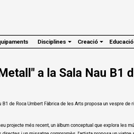
quipaments
Disciplines
Creació
Educació
Metall" a la Sala Nau B1
au B1 de Roca Umbert Fàbrica de les Arts proposa un vespre de r
 seu projecte més recent, un àlbum conceptual que explora les múl
us directes i un missatge compromès, l’artista proposa un viatge s