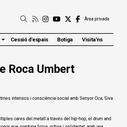
Link a rss
Link a instagram
Link a youtube
Link a twitter
Link a faceboo
Àrea privada
Cerca
Cessió d'espais
Botiga
Visita'ns
 de Roca Umbert
itmes intensos i consciència social amb Senyor Oca, Siva
tiples cares del metall a través del hip-hop, el drum and
onor que combina força, crítica i solidaritat, amb una