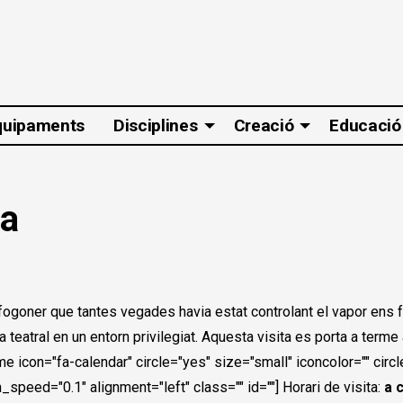
quipaments
Disciplines
Creació
Educació
ca
l fogoner que tantes vegades havia estat controlant el vapor ens f
eatral en un entorn privilegiat.
Aquesta visita es porta a terme
on="fa-calendar" circle="yes" size="small" iconcolor="" circlecol
peed="0.1" alignment="left" class="" id=""] Horari de visita:
a 