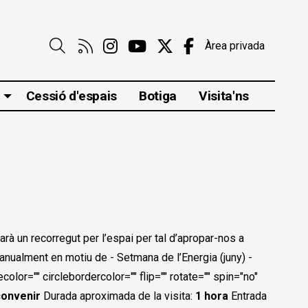
Link a rss
Link a instagram
Link a youtube
Link a twitter
Link a faceboo
Àrea privada
Cerca
Cessió d'espais
Botiga
Visita'ns
arà un recorregut per l’espai per tal d’apropar-nos a
 anualment en motiu de
- Setmana de l’Energia (juny) -
or="" circlebordercolor="" flip="" rotate="" spin="no"
convenir
Durada aproximada de la visita:
1 hora
Entrada