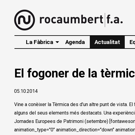
La Fàbrica
Agenda
Actualitat
E
El fogoner de la tèrmi
05.10.2014
Vine a conèixer la Tèrmica des d’un altre punt de vista. E
alguns del seus elements més destacats. Una experiència t
Jornades Europees de Patrimoni (setembre) [fontawesome ic
animation_type="0" animation_direction="down" animation_s