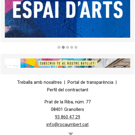
Diapositiva 2 de 5
Diapositiva 1 de 1
Treballa amb nosaltres
|
Portal de transparència
|
Perfil del contractant
Prat de la Riba, núm. 77
08401 Granollers
93 860 47 29
info@rocaumbert.cat