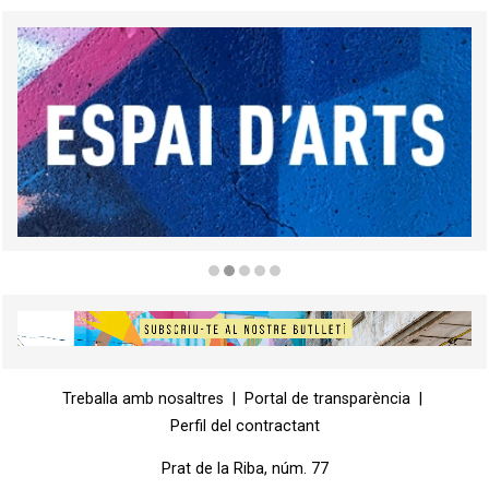
Diapositiva 2 de 5
Diapositiva 1 de 1
Treballa amb nosaltres
|
Portal de transparència
|
Perfil del contractant
Prat de la Riba, núm. 77