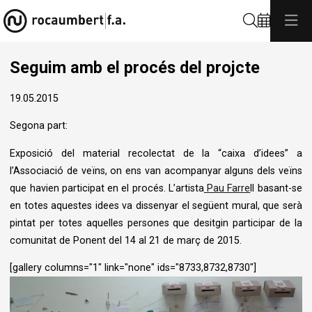
Cerca
Seguim amb el procés del projcte
19.05.2015
Segona part:
Exposició del material recolectat de la “caixa d’idees” a
l’Associació de veïns, on ens van acompanyar alguns dels veïns
que havien participat en el procés. L’artista
Pau Farre
ll basant-se
en totes aquestes idees va dissenyar el següent mural, que serà
pintat per totes aquelles persones que desitgin participar de la
comunitat de Ponent del 14 al 21 de març de 2015.
[gallery columns="1" link="none" ids="8733,8732,8730"]