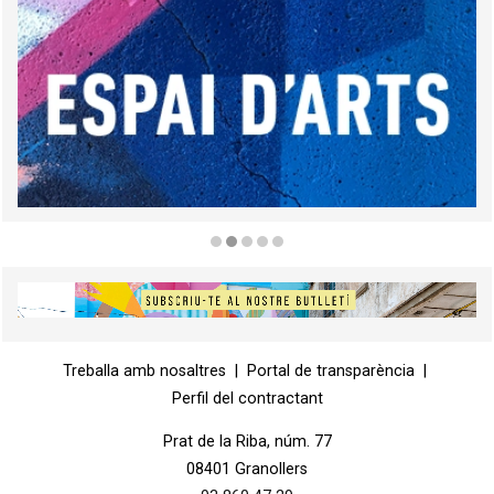
Diapositiva 2 de 5
Diapositiva 1 de 1
Treballa amb nosaltres
|
Portal de transparència
|
Perfil del contractant
Prat de la Riba, núm. 77
08401 Granollers