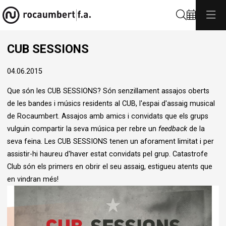
Cerca
CUB SESSIONS
04.06.2015
Que són les CUB SESSIONS? Són senzillament assajos oberts
de les bandes i músics residents al CUB, l'espai d'assaig musical
de Rocaumbert. Assajos amb amics i convidats que els grups
vulguin compartir la seva música per rebre un
feedback
de la
seva feina. Les CUB SESSIONS tenen un aforament limitat i per
assistir-hi haureu d'haver estat convidats pel grup. Catastrofe
Club són els primers en obrir el seu assaig, estigueu atents que
en vindran més!