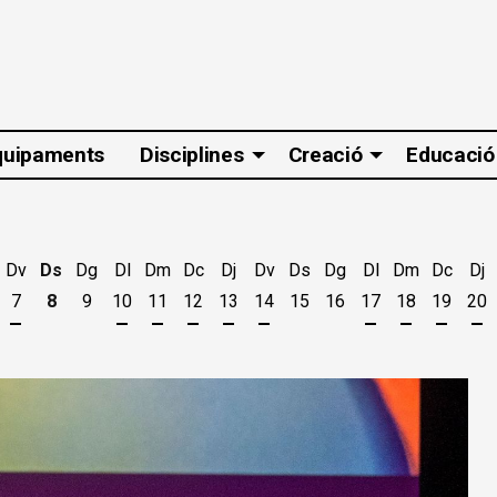
quipaments
Disciplines
Creació
Educació
Dv
Ds
Dg
Dl
Dm
Dc
Dj
Dv
Ds
Dg
Dl
Dm
Dc
Dj
7
8
9
10
11
12
13
14
15
16
17
18
19
20
t
'agost
es 5 d'agost
jous 6 d'agost
Divendres 7 d'agost
Dilluns 10 d'agost
Dimarts 11 d'agost
Dimecres 12 d'agost
Dijous 13 d'agost
Divendres 14 d'agost
Dilluns 17 d'ago
Dimarts 18 
Dimecr
Di