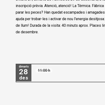
inscripció prèvia. Atenció, atenció! La Tèrmica. Fàbrica
parar les peces? Han quedat escampades i amagades pe
ajuda per trobar-les i activar de nou l'energia desitjos
de llum! Durada de la visita: 40 minuts aprox. Places l
de desembre.
dimarts
28
11:00 h
des