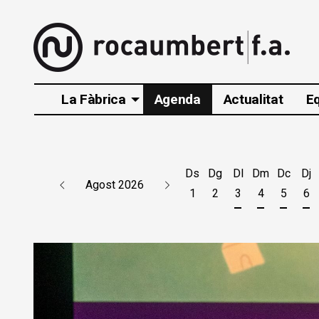
La Fàbrica
Agenda
Actualitat
E
Ds
Dg
Dl
Dm
Dc
Dj
Agost 2026
1
2
3
4
5
6
Dilluns 3 d'agos
Dimarts 4 d
Dimecr
Di