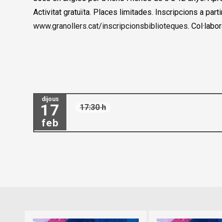
Activitat gratuïta. Places limitades. Inscripcions a parti
www.granollers.cat/inscripcionsbiblioteques
. Col·lab
dijous
17
17:30 h
feb