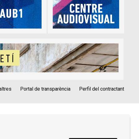
altres
Portal de transparència
Perfil del contractant
èrica
Alta Tercers
Ús de Cookies
vís Legal
Condicions d'ús Roca Umbert