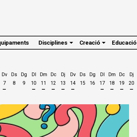
quipaments
Disciplines
Creació
Educació
Dv
Ds
Dg
Dl
Dm
Dc
Dj
Dv
Ds
Dg
Dl
Dm
Dc
Dj
7
8
9
10
11
12
13
14
15
16
17
18
19
20
t
'agost
es 5 d'agost
jous 6 d'agost
Divendres 7 d'agost
Dilluns 10 d'agost
Dimarts 11 d'agost
Dimecres 12 d'agost
Dijous 13 d'agost
Divendres 14 d'agost
Dilluns 17 d'ago
Dimarts 18 
Dimecr
Di