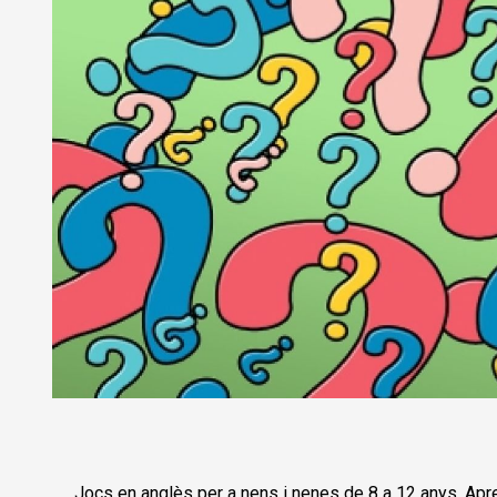
Diapositiva 1 de 1
Jocs en anglès per a nens i nenes de 8 a 12 anys. Apren