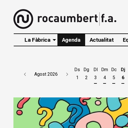
La Fàbrica
Agenda
Actualitat
E
Ds
Dg
Dl
Dm
Dc
Dj
Agost 2026
1
2
3
4
5
6
Dilluns 3 d'agos
Dimarts 4 d
Dimecr
Di