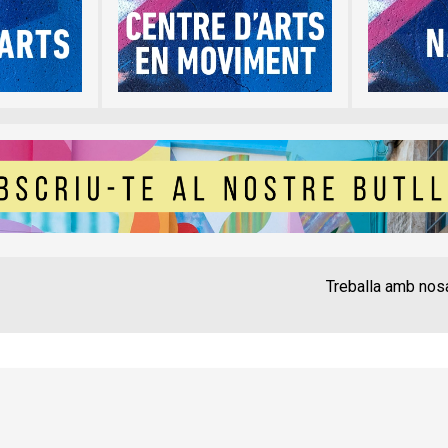
Treballa amb nos
Contacte
Instància Gen
Política de privadesa
A