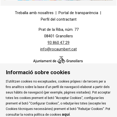
Diapositiva 1 de 1
Treballa amb nosaltres
|
Portal de transparència
|
Perfil del contractant
Prat de la Riba, núm. 77
08401 Granollers
93 860 47 29
info@rocaumbert.cat
Informació sobre cookies
S'utilitzen cookies no exceptuades, cookies pròpies i de tercers per a
Contacte
|
Instància Genèrica
|
Alta Tercers
|
fins analítics sobre la base d'un perfil de navegació elaborat a partir dels
Ús de Cookies
|
Política de privadesa
|
Avís Legal
|
seus hàbits de navegació (per exemple, pàgines visitades). Pot acceptar
totes les cookies prement el botó “Acceptar Cookies”, configurar-les
Condicions d'ús Roca Umbert
prement el botó “Configurar Cookies”, o rebutjar-les totes (excepte les
Cookies tècniques necessàries) prement el botó “Rebutjar Cookies”. Pot
Link a rss
Link a instagram
Link a youtube
Link a twitter
Link 
aquí
consultar la nostra política de cookies
.