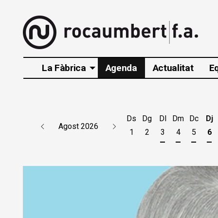
La Fàbrica
Agenda
Actualitat
E
Ds
Dg
Dl
Dm
Dc
Dj
Agost 2026
1
2
3
4
5
6
Dilluns 3 d'agos
Dimarts 4 d
Dimecr
Di