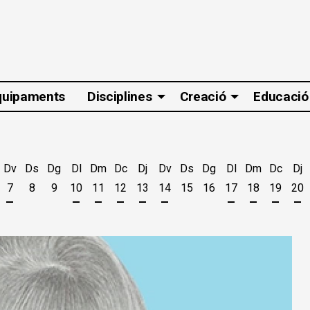
quipaments
Disciplines
Creació
Educació
Dv
Ds
Dg
Dl
Dm
Dc
Dj
Dv
Ds
Dg
Dl
Dm
Dc
Dj
7
8
9
10
11
12
13
14
15
16
17
18
19
20
t
'agost
es 5 d'agost
jous 6 d'agost
Divendres 7 d'agost
Dilluns 10 d'agost
Dimarts 11 d'agost
Dimecres 12 d'agost
Dijous 13 d'agost
Divendres 14 d'agost
Dilluns 17 d'ago
Dimarts 18 
Dimecr
Di