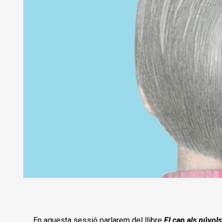
Diapositiva 1 de 1
En aquesta sessió parlarem del llibre
El cap als núvols