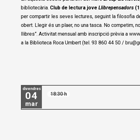
bibliotecària.
Club de lectura jove
Llibrepensadors
(
per compartir les seves lectures, seguint la filosofia 
obert. Llegir és un plaer, no una tasca. No competim, n
llibres”. Activitat mensual amb inscripció prèvia a
www.
a la Biblioteca Roca Umbert (tel. 93 860 44 50 /
bru@gr
divendres
04
18:30 h
mar