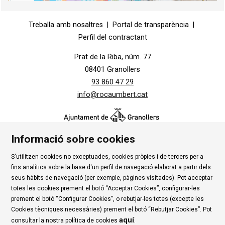
Diapositiva 1 de 1
Treballa amb nosaltres
|
Portal de transparència
|
Perfil del contractant
Prat de la Riba, núm. 77
08401 Granollers
93 860 47 29
info@rocaumbert.cat
Informació sobre cookies
S'utilitzen cookies no exceptuades, cookies pròpies i de tercers per a
Contacte
|
Instància Genèrica
|
Alta Tercers
|
fins analítics sobre la base d'un perfil de navegació elaborat a partir dels
Ús de Cookies
|
Política de privadesa
|
Avís Legal
|
seus hàbits de navegació (per exemple, pàgines visitades). Pot acceptar
totes les cookies prement el botó “Acceptar Cookies”, configurar-les
Condicions d'ús Roca Umbert
prement el botó “Configurar Cookies”, o rebutjar-les totes (excepte les
Cookies tècniques necessàries) prement el botó “Rebutjar Cookies”. Pot
Link a rss
Link a instagram
Link a youtube
Link a twitter
Link 
aquí
consultar la nostra política de cookies
.