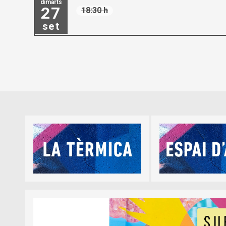
dimarts
27
18:30 h
set
Diapositiva 1 de 5