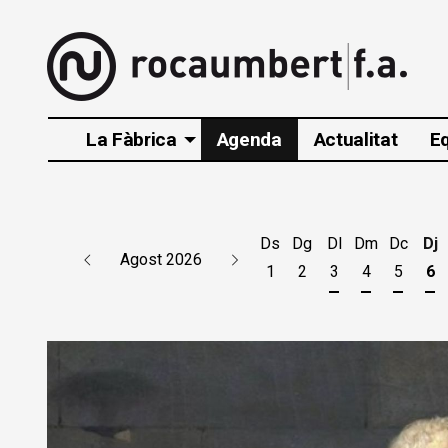
La Fàbrica
Agenda
Actualitat
E
Ds
Dg
Dl
Dm
Dc
Dj
Agost 2026
1
2
3
4
5
6
Dilluns 3 d'agos
Dimarts 4 d
Dimecr
Di