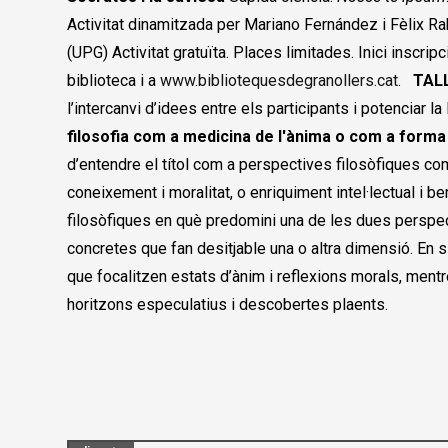
Activitat dinamitzada per Mariano Fernández i Fèlix Raba
(UPG) Activitat gratuïta. Places limitades. Inici inscri
biblioteca i a
www.bibliotequesdegranollers.cat
.
TAL
l’intercanvi d’idees entre els participants i potenciar la
filosofia com a medicina de l'ànima o com a for
d’entendre el títol com a perspectives filosòfiques c
coneixement i moralitat, o enriquiment intel·lectual i be
filosòfiques en què predomini una de les dues perspe
concretes que fan desitjable una o altra dimensió. En s
que focalitzen estats d’ànim i reflexions morals, mentr
horitzons especulatius i descobertes plaents.