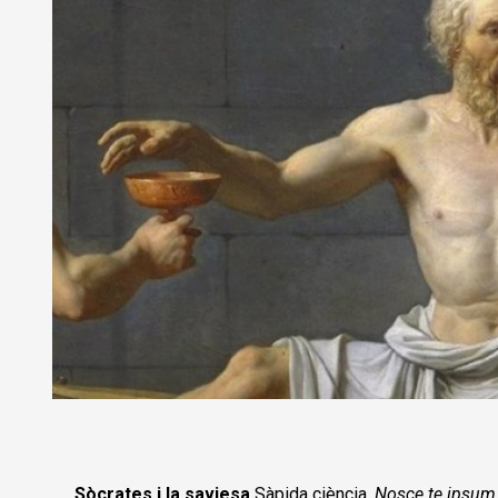
Diapositiva 1 de 1
Sòcrates i la saviesa
Sàpida ciència.
Nosce te ipsum