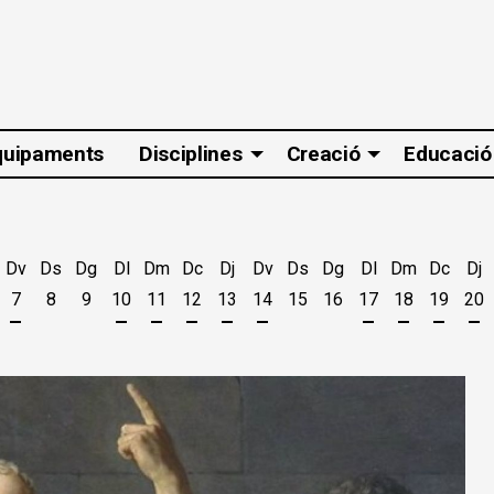
quipaments
Disciplines
Creació
Educació
Dv
Ds
Dg
Dl
Dm
Dc
Dj
Dv
Ds
Dg
Dl
Dm
Dc
Dj
7
8
9
10
11
12
13
14
15
16
17
18
19
20
t
'agost
es 5 d'agost
jous 6 d'agost
Divendres 7 d'agost
Dilluns 10 d'agost
Dimarts 11 d'agost
Dimecres 12 d'agost
Dijous 13 d'agost
Divendres 14 d'agost
Dilluns 17 d'ago
Dimarts 18 
Dimecr
Di