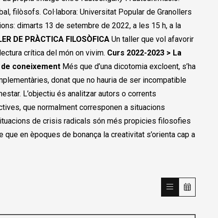
l, filòsofs. Col·labora: Universitat Popular de Granollers
pcions: dimarts 13 de setembre de 2022, a les 15 h, a la
LER DE PRÀCTICA FILOSÒFICA
Un taller que vol afavorir
 lectura crítica del món on vivim.
Curs 2022-2023 > La
ma de coneixement
Més que d’una dicotomia excloent, s’ha
omplementàries, donat que no hauria de ser incompatible
nestar. L’objectiu és analitzar autors o corrents
ctives, que normalment corresponen a situacions
ituacions de crisis radicals són més propicies filosofies
e que en èpoques de bonança la creativitat s’orienta cap a