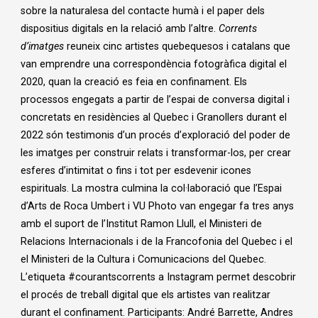
sobre la naturalesa del contacte humà i el paper dels
dispositius digitals en la relació amb l’altre.
Corrents
d’imatges
reuneix cinc artistes quebequesos i catalans que
van emprendre una correspondència fotogràfica digital el
2020, quan la creació es feia en confinament. Els
processos engegats a partir de l’espai de conversa digital i
concretats en residències al Quebec i Granollers durant el
2022 són testimonis d’un procés d’exploració del poder de
les imatges per construir relats i transformar-los, per crear
esferes d’intimitat o fins i tot per esdevenir icones
espirituals. La mostra culmina la col·laboració que l’Espai
d’Arts de Roca Umbert i VU Photo van engegar fa tres anys
amb el suport de l’Institut Ramon Llull, el Ministeri de
Relacions Internacionals i de la Francofonia del Quebec i el
el Ministeri de la Cultura i Comunicacions del Quebec.
L’etiqueta #courantscorrents a Instagram permet descobrir
el procés de treball digital que els artistes van realitzar
durant el confinament. Participants: André Barrette, Andres