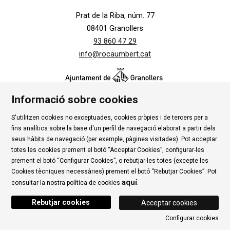
Prat de la Riba, núm. 77
08401 Granollers
93 860 47 29
info@rocaumbert.cat
Informació sobre cookies
S'utilitzen cookies no exceptuades, cookies pròpies i de tercers per a
Contacte
|
Instància Genèrica
|
Alta Tercers
|
fins analítics sobre la base d'un perfil de navegació elaborat a partir dels
Ús de Cookies
|
Política de privadesa
|
Avís Legal
|
seus hàbits de navegació (per exemple, pàgines visitades). Pot acceptar
totes les cookies prement el botó “Acceptar Cookies”, configurar-les
Condicions d'ús Roca Umbert
prement el botó “Configurar Cookies”, o rebutjar-les totes (excepte les
Cookies tècniques necessàries) prement el botó “Rebutjar Cookies”. Pot
Link a rss
Link a instagram
Link a youtube
Link a twitter
Link 
aquí
consultar la nostra política de cookies
.
Rebutjar cookies
Acceptar cookies
Configurar cookies