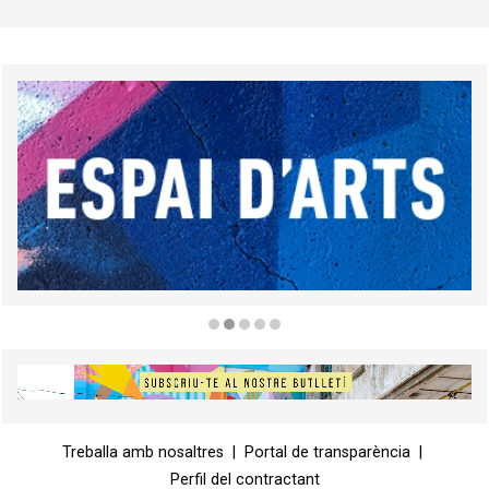
Diapositiva 2 de 5
Diapositiva 1 de 1
Treballa amb nosaltres
|
Portal de transparència
|
Perfil del contractant