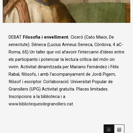
Diapositiva 1 de 1
DEBAT
Filosofia i envelliment.
Ciceró (Cato Maior, De
senectute). Sèneca (Lucius Anneus Seneca, Còrdova, 4 aC-
Roma, 65) Un taller que vol afavorir l’intercanvi d’idees entre
els participants i potenciar la lectura crítica del món on
vivim. Activitat dinamitzada per Mariano Fernández i Fèlix
Rabal, filòsofs, i amb l’acompanyament de Jordi Pigem,
filòsof i escriptor. Col·laboració: Universitat Popular de
Granollers (UPG) Activitat gratuïta. Places limitades.
Inscripcions a la biblioteca i a
www.bibliotequesdegranollers.cat
.