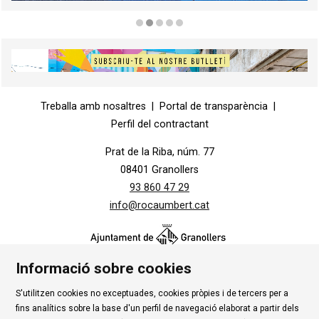
Diapositiva 2 de 5
Diapositiva 1 de 1
Treballa amb nosaltres
|
Portal de transparència
|
Perfil del contractant
Prat de la Riba, núm. 77
08401 Granollers
93 860 47 29
info@rocaumbert.cat
Informació sobre cookies
S'utilitzen cookies no exceptuades, cookies pròpies i de tercers per a
Contacte
|
Instància Genèrica
|
Alta Tercers
|
fins analítics sobre la base d'un perfil de navegació elaborat a partir dels