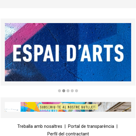
Diapositiva 2 de 5
Diapositiva 1 de 1
Treballa amb nosaltres
|
Portal de transparència
|
Perfil del contractant