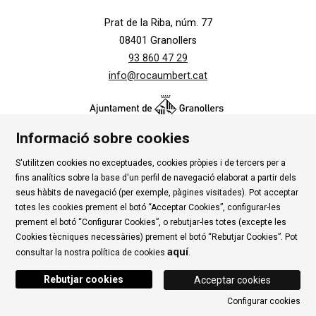
Prat de la Riba, núm. 77
08401 Granollers
93 860 47 29
info@rocaumbert.cat
Informació sobre cookies
S'utilitzen cookies no exceptuades, cookies pròpies i de tercers per a
Contacte
|
Instància Genèrica
|
Alta Tercers
|
fins analítics sobre la base d'un perfil de navegació elaborat a partir dels
Ús de Cookies
|
Política de privadesa
|
Avís Legal
|
seus hàbits de navegació (per exemple, pàgines visitades). Pot acceptar
totes les cookies prement el botó “Acceptar Cookies”, configurar-les
Condicions d'ús Roca Umbert
prement el botó “Configurar Cookies”, o rebutjar-les totes (excepte les
Cookies tècniques necessàries) prement el botó “Rebutjar Cookies”. Pot
Link a rss
Link a instagram
Link a youtube
Link a twitter
Link 
aquí
consultar la nostra política de cookies
.
Rebutjar cookies
Acceptar cookies
Configurar cookies