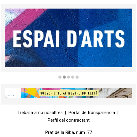
Diapositiva 2 de 5
Diapositiva 1 de 1
Treballa amb nosaltres
|
Portal de transparència
|
Perfil del contractant
Prat de la Riba, núm. 77