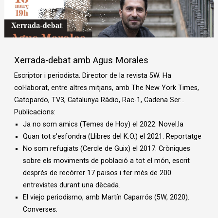
Diapositiva 1 de 1
Xerrada-debat amb Agus Morales
Escriptor i periodista. Director de la revista 5W. Ha
col·laborat, entre altres mitjans, amb The New York Times,
Gatopardo, TV3, Catalunya Ràdio, Rac-1, Cadena Ser…
Publicacions:
Ja no som amics
(Temes de Hoy) el 2022. Novel.la
Quan tot s'esfondra
(Llibres del K.O.) el 2021. Reportatge
No som refugiats
(Cercle de Guix) el 2017. Cròniques
sobre els moviments de població a tot el món, escrit
després de recórrer 17 països i fer més de 200
entrevistes durant una dècada.
El viejo periodismo
, amb Martín Caparrós (5W, 2020).
Converses.