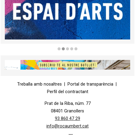
Diapositiva 2 de 5
Diapositiva 1 de 1
Treballa amb nosaltres
|
Portal de transparència
|
Perfil del contractant
Prat de la Riba, núm. 77
08401 Granollers
93 860 47 29
info@rocaumbert.cat