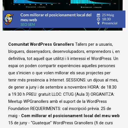
Diapositiva 1 de 1
Comunitat WordPress Granollers
Tallers per a usuaris,
bloguers, dissenyadors, desenvolupadors, emprenedors i, en
definitiva, tot aquell que utilitzi i li interessi el WordPress. Un
espai on poden compartir experiències aquelles persones
que s’inicien o que volen millorar els seus projectes per
tenir més presència a Internet. SESSIONS: un dijous al mes,
de gener a juny i de setembre a novembre HORA: de 18.30
a 19.30 h PREU: gratuït LLOC: CTUG (Aula 3) ORGANITZA:
Meetup WPGranollers amb el suport de la WordPress
Foundation REQUERIMENTS: cal inscripció prèvia. 25 de
maig -
Com millorar el posicionament local del meu web
15 de juny - “Guateque” WordPress Granollers (fi de curs