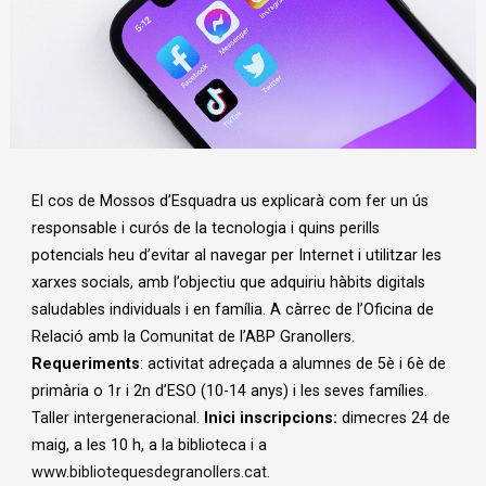
Diapositiva 1 de 1
El cos de Mossos d’Esquadra us explicarà com fer un ús
responsable i curós de la tecnologia i quins perills
potencials heu d’evitar al navegar per Internet i utilitzar les
xarxes socials, amb l’objectiu que adquiriu hàbits digitals
saludables individuals i en família. A càrrec de l’Oficina de
Relació amb la Comunitat de l’ABP Granollers.
Requeriments
: activitat adreçada a alumnes de 5è i 6è de
primària o 1r i 2n d’ESO (10-14 anys) i les seves famílies.
Taller intergeneracional.
Inici inscripcions:
dimecres 24 de
maig, a les 10 h, a la biblioteca i a
www.bibliotequesdegranollers.cat
.