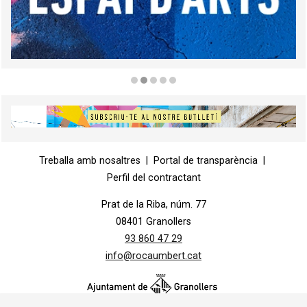
Diapositiva 2 de 5
Diapositiva 1 de 1
Treballa amb nosaltres
|
Portal de transparència
|
Perfil del contractant
Prat de la Riba, núm. 77
08401 Granollers
93 860 47 29
info@rocaumbert.cat