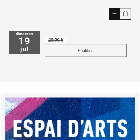
dimecres
19
20:00 h
jul
Finalitzat