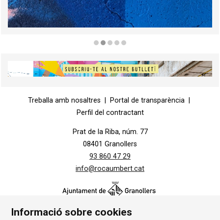
Diapositiva 2 de 5
Diapositiva 1 de 1
Treballa amb nosaltres
|
Portal de transparència
|
Perfil del contractant
Prat de la Riba, núm. 77
08401 Granollers
93 860 47 29
info@rocaumbert.cat
Informació sobre cookies