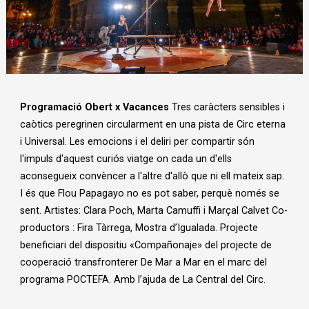
Diapositiva 1 de 1
Programació Obert x Vacances
Tres caràcters sensibles i
caòtics peregrinen circularment en una pista de Circ eterna
i Universal. Les emocions i el deliri per compartir són
l'impuls d'aquest curiós viatge on cada un d'ells
aconsegueix convèncer a l'altre d'allò que ni ell mateix sap.
I és que Flou Papagayo no es pot saber, perquè només se
sent. Artistes: Clara Poch, Marta Camuffi i Marçal Calvet Co-
productors : Fira Tàrrega, Mostra d’Igualada. Projecte
beneficiari del dispositiu «Compañonaje» del projecte de
cooperació transfronterer De Mar a Mar en el marc del
programa POCTEFA. Amb l’ajuda de La Central del Circ.