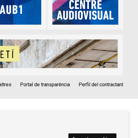
altres
Portal de transparència
Perfil del contractant
èrica
Alta Tercers
Ús de Cookies
vís Legal
Condicions d'ús Roca Umbert