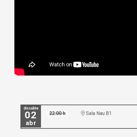
dissabte
02
22:00 h
Sala Nau B1
abr