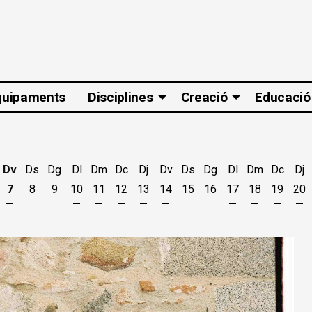
quipaments
Disciplines
Creació
Educació
Dv
Ds
Dg
Dl
Dm
Dc
Dj
Dv
Ds
Dg
Dl
Dm
Dc
Dj
7
8
9
10
11
12
13
14
15
16
17
18
19
20
t
'agost
es 5 d'agost
jous 6 d'agost
Divendres 7 d'agost
Dilluns 10 d'agost
Dimarts 11 d'agost
Dimecres 12 d'agost
Dijous 13 d'agost
Divendres 14 d'agost
Dilluns 17 d'ago
Dimarts 18 
Dimecr
Di