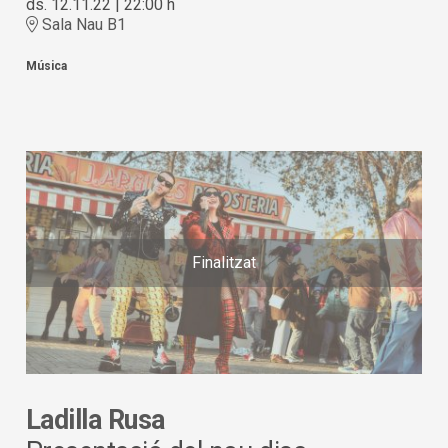
ds. 12.11.22
|
22:00 h
Sala Nau B1
Música
Finalitzat
Ladilla Rusa