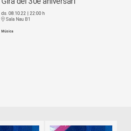
Gira del 30è aniversari
ds. 08.10.22
|
22:00 h
Sala Nau B1
Música