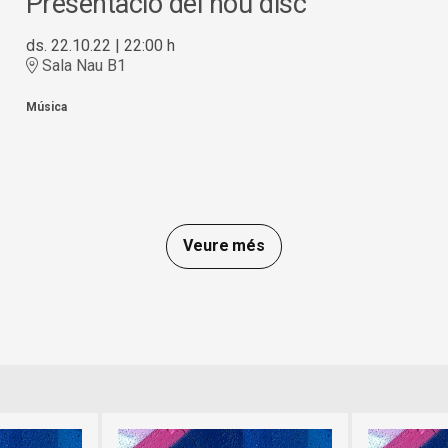
Presentació del nou disc
ds. 22.10.22
|
22:00 h
Sala Nau B1
Música
Veure més