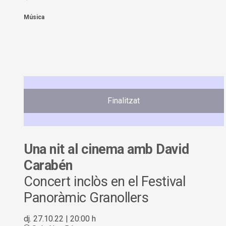
Música
Finalitzat
Una nit al cinema amb David
Carabén
Concert inclòs en el Festival
Panoràmic Granollers
dj. 27.10.22
|
20:00 h