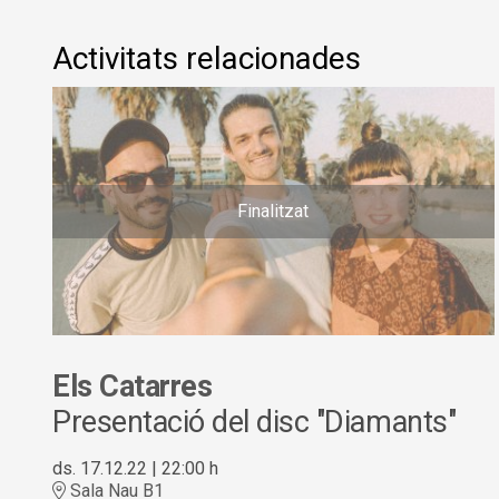
Activitats relacionades
Finalitzat
Els Catarres
Presentació del disc "Diamants"
ds. 17.12.22
|
22:00 h
Sala Nau B1