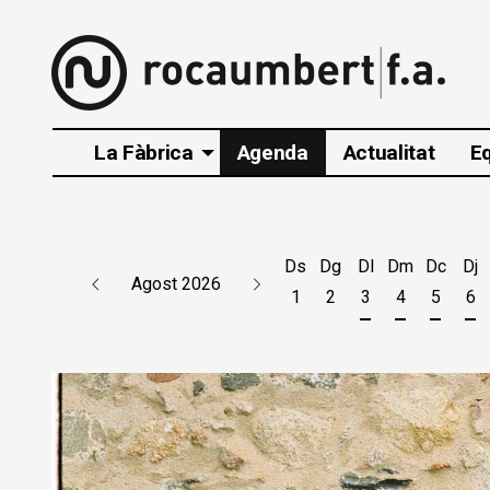
La Fàbrica
Agenda
Actualitat
E
Ds
Dg
Dl
Dm
Dc
Dj
Agost 2026
1
2
3
4
5
6
Dilluns 3 d'agos
Dimarts 4 d
Dimecr
Di