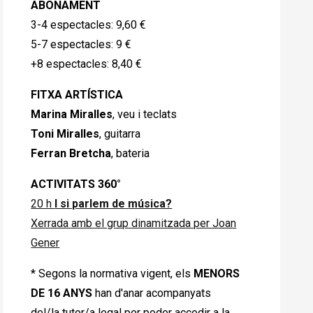
ABONAMENT
3-4 espectacles: 9,60 €
5-7 espectacles: 9 €
+8 espectacles: 8,40 €
FITXA ARTÍSTICA
Marina
Miralles
, veu i teclats
Toni
Miralles
, guitarra
Ferran
Bretcha
, bateria
ACTIVITATS 360°
20 h
I si parlem de
música?
Xerrada amb el grup dinamitzada per Joan
Gener
* Segons la normativa vigent, els
MENORS
DE 16 ANYS
han d'anar acompanyats
del/la tutor/a legal per poder accedir a la